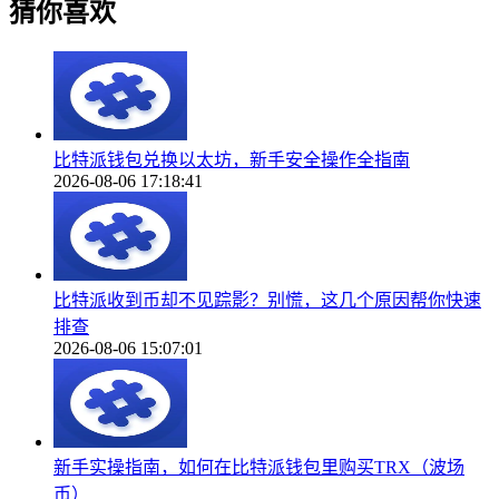
猜你喜欢
比特派钱包兑换以太坊，新手安全操作全指南
2026-08-06 17:18:41
比特派收到币却不见踪影？别慌，这几个原因帮你快速
排查
2026-08-06 15:07:01
新手实操指南，如何在比特派钱包里购买TRX（波场
币）