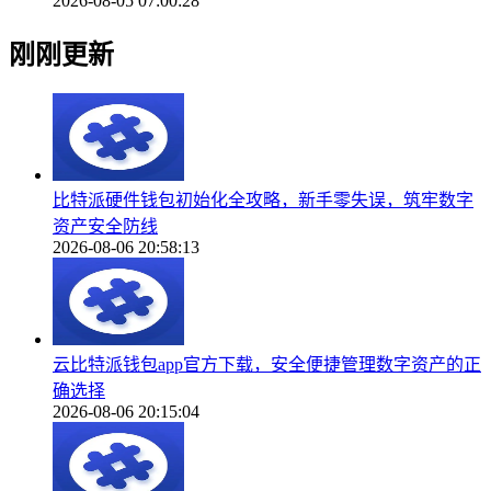
2026-08-05 07:00:28
刚刚更新
比特派硬件钱包初始化全攻略，新手零失误，筑牢数字
资产安全防线
2026-08-06 20:58:13
云比特派钱包app官方下载，安全便捷管理数字资产的正
确选择
2026-08-06 20:15:04