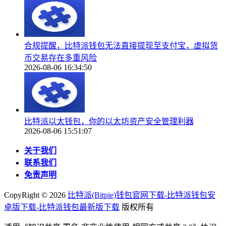
合规提醒，比特派钱包无法直接提现至支付宝，虚拟货
币交易存在多重风险
2026-08-06 16:34:50
比特派以太钱包，你的以太坊资产安全管理利器
2026-08-06 15:51:07
关于我们
联系我们
免责声明
CopyRight ©
2026
比特派(Bitpie)钱包官网下载-比特派钱包安
卓版下载-比特派钱包最新版下载
版权所有