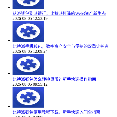
从派钱包到派银行，比特派打造的Web3资产新生态
2026-08-05 12:53:19
比特派手机钱包，数字资产安全与便捷的双重守护者
2026-08-05 12:09:24
比特派钱包怎么转换货币？新手快速操作指南
2026-08-05 09:55:12
比特派钱包使用教程下载，新手快速入门全指南