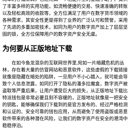
了丰富多样的实用功能，如流畅便捷的交易、快速准确的转账
以及轻松高效的收款等，全方位满足了用户在数字货币领域的
各种需求，其安全性更是得到了业界的广泛认可和赞誉，采用
了先进的多重加密技术，如同为用户的数字资产加上了层层坚
固的锁，全方位保障用户的数字资产安全无虞。
为何要从正版地址下载
在如今鱼龙混杂的互联网世界里,宛如一片暗藏危机的丛
林，存在着大量的仿冒网站和恶意软件，这些虚假的下载链接
就像是隐藏在暗处的陷阱，一旦用户不小心踏入，就可能会导
致个人信息泄露，如同打开了隐私的潘多拉魔盒，数字资产被
盗取等严重后果，让用户遭受巨大的损失，从正版地址下载比
特派钱包是非常必要且刻不容缓的，正版地址就像是一把安全
的钥匙，能够确保我们下载到的是官方发布的、经过严格检测
和认证的、安全可靠的钱包应用，从而避免了使用盗版或恶意
软件带来的各种潜在风险，让我们的数字资产在安全的港湾中
稳稳停泊。