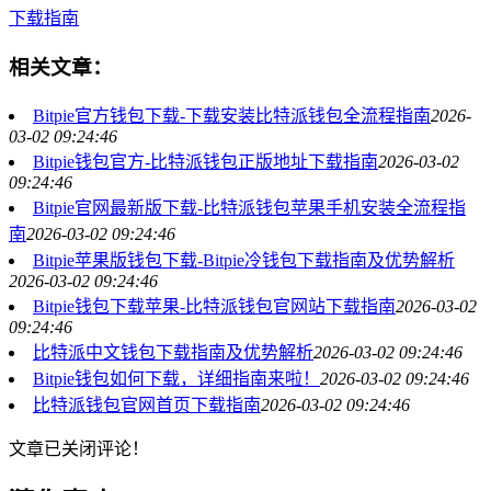
下载指南
相关文章：
Bitpie官方钱包下载-下载安装比特派钱包全流程指南
2026-
03-02 09:24:46
Bitpie钱包官方-比特派钱包正版地址下载指南
2026-03-02
09:24:46
Bitpie官网最新版下载-比特派钱包苹果手机安装全流程指
南
2026-03-02 09:24:46
Bitpie苹果版钱包下载-Bitpie冷钱包下载指南及优势解析
2026-03-02 09:24:46
Bitpie钱包下载苹果-比特派钱包官网站下载指南
2026-03-02
09:24:46
比特派中文钱包下载指南及优势解析
2026-03-02 09:24:46
Bitpie钱包如何下载，详细指南来啦！
2026-03-02 09:24:46
比特派钱包官网首页下载指南
2026-03-02 09:24:46
文章已关闭评论！