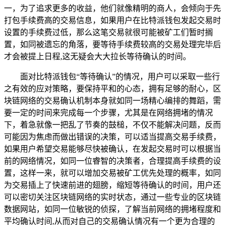
一，为了追求更多的收益，他们就像精明的商人，会倾向于先
打包手续费高的交易信息，如果用户在比特派钱包发起交易时
设置的手续费过低，那么这笔交易就很可能被矿工们暂时搁
置，如同被遗忘的角落，要等待手续费较高的交易处理完毕后
才会被提上日程,这无疑会大大拉长等待确认的时间。
面对比特派钱包“等待确认”的情况，用户可以采取一些行
之有效的应对策略，要保持平和的心态，拥有足够的耐心，区
块链网络的交易确认机制本身就如同一场精心编排的舞蹈，需
要一定的时间来完成每一个步骤，尤其是在网络拥堵的情况
下，着急就像一把乱了节奏的鼓槌，不仅不能解决问题，反而
可能因为焦虑而做出错误的决策，可以适当提高交易手续费，
如果用户希望交易能够尽快被确认，在发起交易时可以根据当
前的网络情况，如同一位睿智的决策者，合理提高手续费的设
置，这样一来，就可以增加交易被矿工优先处理的概率，如同
为交易插上了快速前进的翅膀，缩短等待确认的时间，用户还
可以密切关注区块链网络的实时状态，通过一些专业的区块链
数据网站，如同一位敏锐的侦探，了解当前网络的拥堵程度和
平均确认时间,从而对自己的交易确认情况有一个更为合理的