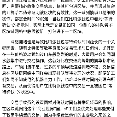
而这个验证和记录的过程绝非一蹴而就，矿工们就像勤劳的工
匠，需要精心收集交易信息，将其打包进区块，并且通过复杂
的计算哈希值来证明该区块的有效性，这一系列繁琐且精细的
操作，都需要时间的沉淀，当我们在比特派钱包中看到“等待
确认”的提示时，实际上就是交易正如同一位耐心的排队者,在
区块链网络中静候被矿工打包进下一个区块。
网络拥堵也是导致比特派钱包等待确认时间延长的一个关
键因素，随着比特币等数字货币的交易需求与日俱增，尤其是
在一些价格波动犹如过山车般剧烈的时期，大量用户会如同潮
水般集中进行交易操作，这就好比在交通高峰期的繁华都市道
路上，车辆川流不息，过多的车辆导致道路拥堵不堪，交易信
息在区块链网络中同样会出现排队等待处理的状况，即便矿工
们如同不知疲倦的机器全力工作，也难以在短时间内处理完所
有交易，从而使得用户在比特派钱包中的交易一直被困在“等
待确认”的状态中。
交易手续费的设置同样对确认时间有着举足轻重的影响，
在区块链网络这个“商业世界”里，矿工们会优先处理那些支付
了较高手续费的交易，因为手续费是他们的主要收入来源之