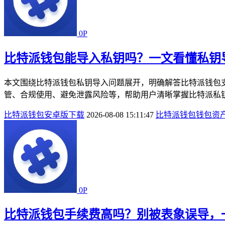
0P
比特派钱包能导入私钥吗？一文看懂私钥
本文围绕比特派钱包私钥导入问题展开，明确解答比特派钱包
管、合规使用、避免泄露风险等，帮助用户清晰掌握比特派私钥
比特派钱包安卓版下载
2026-08-08 15:11:47
比特派钱包
钱包
资
0P
比特派钱包手续费高吗？别被表象误导，