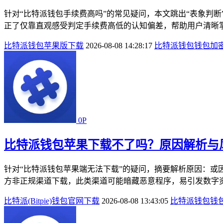
针对“比特派钱包手续费高吗”的常见疑问，本文跳出“表象判
正了仅靠直观感受判定手续费高低的认知偏差，帮助用户清晰掌
比特派钱包苹果版下载
2026-08-08 14:28:17
比特派钱包
钱包
加
0P
比特派钱包苹果下载不了吗？原因解析与
针对“比特派钱包苹果端无法下载”的疑问，摘要解析原因：或因
方非正规渠道下载，此类渠道可能暗藏恶意程序，易引发数字资
比特派(Bitpie)钱包官网下载
2026-08-08 13:43:05
比特派钱包
钱