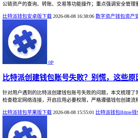
公链资产的查询、转账、交易等功能操作；重点强调安全管理要
比特派钱包安卓版下载
2026-08-08 16:38:06
数字资产
钱包
资产
0P
比特派创建钱包账号失败？别慌，这些原
针对用户遇到的比特派创建钱包账号失败的问题，本文梳理了
检查稳定网络连接，开启应用必要权限，严格遵循钱包创建流程
比特派钱包苹果版下载
2026-08-08 15:55:01
比特派钱包
Bitpie
钱