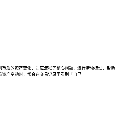
到币后的资产变化、对应流程等核心问题，进行清晰梳理，帮助
产变动时，常会在交易记录里看到「自己...