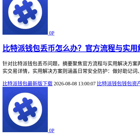
0P
比特派钱包丢币怎么办？官方流程与实用
针对比特派钱包丢币问题，摘要聚焦官方流程与实用解决方案
实交易详情，实用解决方案则涵盖日常安全防护：做好助记词、
比特派钱包最新版下载
2026-08-08 13:00:07
比特派钱包
钱包
资
0P