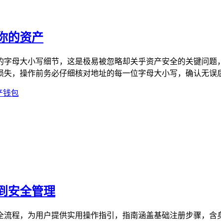
你的资产
的字母大小写细节，这是极易被忽略却关乎资产安全的关键问题
失，操作前务必仔细核对地址的每一位字母大小写，确认无误后再
产
钱包
到安全管理
全流程，为用户提供实用操作指引，指南涵盖基础注册步骤，含