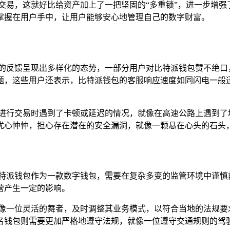
交易，这就好比给资产加上了一把坚固的“多重锁”，进一步增
掌握在用户手中，让用户能够安心地管理自己的数字财富。
户的反馈呈现出多样化的态势，一部分用户对比特派钱包赞不绝口
题，这些用户还表示，比特派钱包的客服响应速度如同闪电一般
在进行交易时遇到了卡顿或延迟的情况，就像在高速公路上遇到了
忧心忡忡，担心存在潜在的安全漏洞，就像一颗悬在心头的石头
比特派钱包作为一款数字钱包，需要在复杂多变的监管环境中谨慎
营产生一定的影响。
要像一位灵活的舞者，及时调整其业务模式，以符合当地的法规要
名钱包则需要更加严格地遵守法规，就像一位遵守交通规则的驾