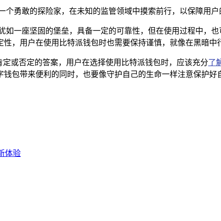
像一个勇敢的探险家，在未知的监管领域中摸索前行，以保障用户
，犹如一座坚固的堡垒，具备一定的可靠性，但在使用过程中，也
定性，用户在使用比特派钱包时也需要保持谨慎，就像在黑暗中
肯定或否定的答案，用户在选择使用比特派钱包时，应该充分
了
字钱包带来便利的同时，也要像守护自己的生命一样注意保护好
理新体验