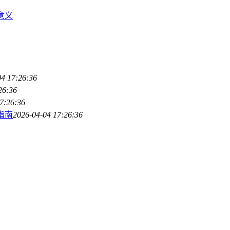
意义
04 17:26:36
26:36
7:26:36
指南
2026-04-04 17:26:36