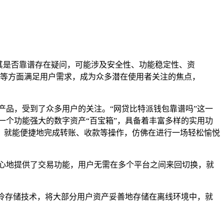
对其是否靠谱存在疑问，可能涉及安全性、功能稳定性、资
等方面满足用户需求，成为众多潜在使用者关注的焦点，
产品，受到了众多用户的关注。“网贷比特派钱包靠谱吗”这一
一个功能强大的数字资产“百宝箱”，具备着丰富多样的实用功
，就能便捷地完成转账、收款等操作，仿佛在进行一场轻松愉悦
心地提供了交易功能，用户无需在多个平台之间来回切换，就
用冷存储技术，将大部分用户资产妥善地存储在离线环境中，就