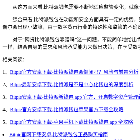
从这方面来看,比特派钱包需要不断地适应监管变化，就
综合来看,比特派钱包在功能和安全方面具有一定的优势
偶尔会出现小故障，由于数字货币行业的特殊性和监管的不确
对于“网贷比特派钱包靠谱吗”这一问题，不能简单地给出
一样，结合自身的需求和风险承受能力来做出决策，在享受数
相关阅读：
1、
Bitpie官方安卓下载-比特派钱包会倒闭吗？风险与前景分析
2、
Bitpie最新安卓下载-比特派是不是中心化钱包的深度剖析
3、
Bitpie安卓下载-比特派新钱包 app 官方，开启数字资产管
4、
Bitpie官方安卓下载-比特派钱包苹果官方下载全攻略
5、
Bitpie官方安卓下载-苹果手机下载比特派钱包 app 全攻略
Bitpie官网下载安卓-比特派钱包正品购买指南