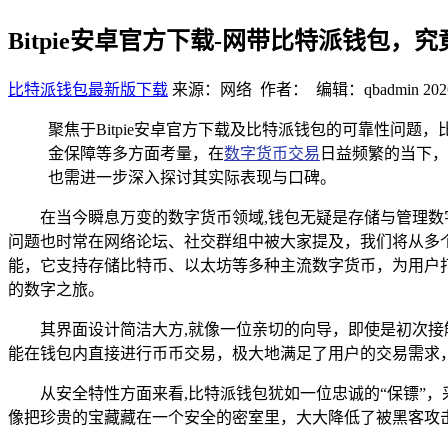
Bitpie安卓官方下载-网带比特派钱包，
比特派钱包最新版下载
来源：网络 作者： 编辑：qbadmin
202
聚焦于Bitpie安卓官方下载及比特派钱包的可靠性问
金保障等多方面考量，在
数字货币交易
日益频繁的当下，
也需进一步深入探讨其实际表现与口碑。
在当今瞬息万变的数字货币领域,钱包无疑是存储与管理数
问题也时常在网络论坛、社交群组中被大家提及，我们将从多个
能，它支持存储比特币、以太坊等多种主流数字货币，为用户
的数字之旅。
其界面设计简洁大方,就像一位亲切的向导，即使是初次
能在钱包内直接进行币币交易，极大地满足了用户的交易需求
从安全特性方面来看,比特派钱包犹如一位忠诚的“保镖”
像把珍贵的宝藏藏在一个安全的密室里，大大降低了被黑客攻