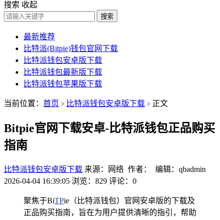
搜索
收起
搜索
最新推荐
比特派(Bitpie)钱包官网下载
比特派钱包安卓版下载
比特派钱包最新版下载
比特派钱包苹果版下载
当前位置：
首页
比特派钱包安卓版下载
正文
>
>
Bitpie官网下载安卓-比特派钱包正品购买
指南
比特派钱包安卓版下载
来源：网络 作者： 编辑：qbadmin
2026-04-04 16:39:05
浏览：829
评论：0
聚焦于Bi
TP
ie（比特派钱包）官网安卓版的下载及
正品购买指南，旨在为用户提供清晰的指引，帮助