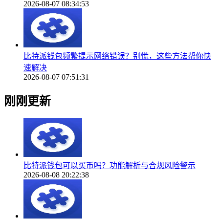
2026-08-07 08:34:53
比特派钱包频繁提示网络错误？别慌，这些方法帮你快
速解决
2026-08-07 07:51:31
刚刚更新
比特派钱包可以买币吗？功能解析与合规风险警示
2026-08-08 20:22:38