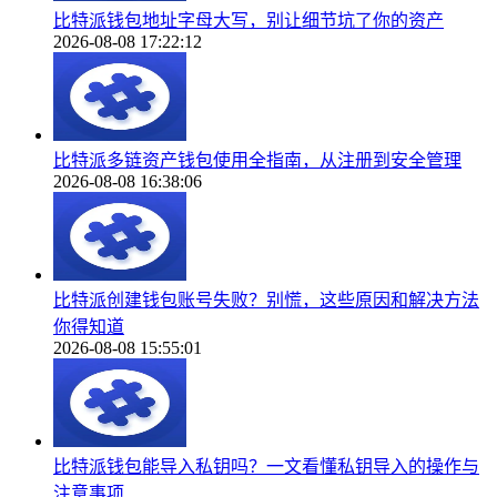
比特派钱包地址字母大写，别让细节坑了你的资产
2026-08-08 17:22:12
比特派多链资产钱包使用全指南，从注册到安全管理
2026-08-08 16:38:06
比特派创建钱包账号失败？别慌，这些原因和解决方法
你得知道
2026-08-08 15:55:01
比特派钱包能导入私钥吗？一文看懂私钥导入的操作与
注意事项