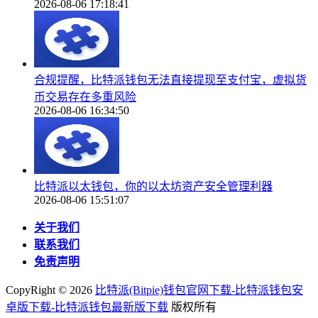
2026-08-06 17:18:41
合规提醒，比特派钱包无法直接提现至支付宝，虚拟货
币交易存在多重风险
2026-08-06 16:34:50
比特派以太钱包，你的以太坊资产安全管理利器
2026-08-06 15:51:07
关于我们
联系我们
免责声明
CopyRight ©
2026
比特派(Bitpie)钱包官网下载-比特派钱包安
卓版下载-比特派钱包最新版下载
版权所有