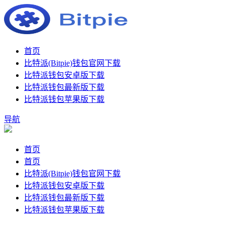
首页
比特派(Bitpie)钱包官网下载
比特派钱包安卓版下载
比特派钱包最新版下载
比特派钱包苹果版下载
导航
首页
首页
比特派(Bitpie)钱包官网下载
比特派钱包安卓版下载
比特派钱包最新版下载
比特派钱包苹果版下载