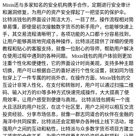
Mixin还与多家知名的安全机构携手合作，定期进行安全审计
和漏洞修复，为用户的资产安全撑起了一把坚实的保护伞。
比特派钱包的界面设计简洁大方、一目了然，操作流程相对简
单易懂，即使是初次接触数字货币的新手用户，也能够快速上
手，其交易流程清晰明了，各项功能的入口都十分容易找到，
让用户能够高效地完成各种操作，比特派还提供了详细的使用
教程和贴心的客服支持，就像一位耐心的导师，帮助用户解决
在使用过程中遇到的各种问题。 Mixin钱包的用户体验则更加
注重个性化和便捷性，它的界面设计时尚美观，支持多种主题
切换，用户可以根据自己的喜好进行个性化设置，就如同为钱
包穿上了一件专属的时尚外衣，在操作方面，Mixin钱包的交
互设计非常人性化，在支付和转账时，用户可以通过扫描二维
码、输入对方的ID等多种方式快速完成操作，大大提高了使
用效率，让用户感受到便捷与高效。 比特派钱包拥有一个庞
大且活跃的用户社区，在这个社区里，用户之间可以相互交流
投资经验、分享市场信息，就像一群志同道合的伙伴在金融的
海洋中共同探索，比特派还会定期举办各种线上线下活动，增
强用户之间的互动和粘性，比特派与众多数字货币项目方建立