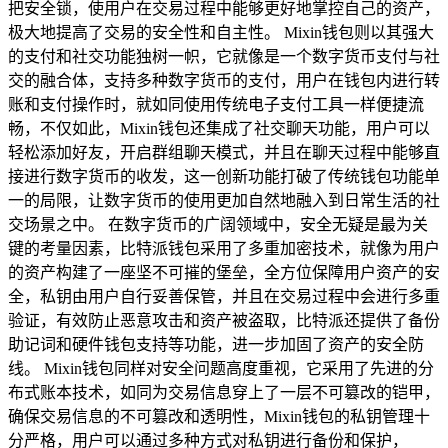
把安全锁，使用户在交易过程中能够更好地掌控自己的资产，
极大地提高了交易的安全性和自主性。 Mixin钱包则以其强大
的支付和社交功能独树一帜，它就像是一个数字货币支付与社
交的融合体，支持多种数字货币的支付，用户在钱包内进行转
账和支付操作时，就如同使用传统电子支付工具一样便捷流
畅，不仅如此，Mixin钱包还集成了社交聊天功能，用户可以
轻松添加好友，开启群组聊天模式，并且在聊天过程中能够直
接进行数字货币的收发，这一创新功能打破了传统钱包功能单
一的局限，让数字货币的使用更加自然地融入到日常生活的社
交场景之中。 在数字货币的广阔领域中，安全无疑是最为关
键的考量因素，比特派钱包采用了多重加密技术，就像为用户
的资产构建了一座坚不可摧的堡垒，全方位保障用户资产的安
全，私钥由用户自行妥善保管，并且在交易过程中会进行多重
验证，有效防止恶意攻击和资产被盗取，比特派还提供了备份
助记词和硬件钱包支持等功能，进一步加固了资产的安全防
线。 Mixin钱包同样对安全问题高度重视，它采用了先进的分
布式账本技术，如同为交易信息穿上了一层不可篡改的铠甲，
确保交易信息的不可篡改和透明性，Mixin钱包的私钥管理十
分严格，用户可以通过多种方式对私钥进行备份和保护，