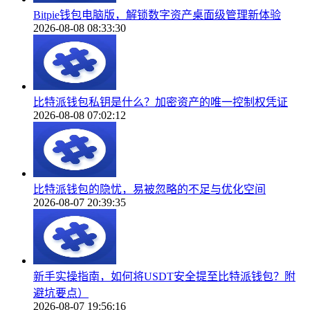
Bitpie钱包电脑版，解锁数字资产桌面级管理新体验
2026-08-08 08:33:30
比特派钱包私钥是什么？加密资产的唯一控制权凭证
2026-08-08 07:02:12
比特派钱包的隐忧，易被忽略的不足与优化空间
2026-08-07 20:39:35
新手实操指南，如何将USDT安全提至比特派钱包？附
避坑要点）
2026-08-07 19:56:16