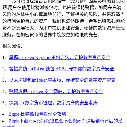
比特派钱包是否会倒闭是一个受到多种因素影响的复杂问
题,用户在使用比特派钱包时，也应该保持警惕，如同在充满
风险的丛林中小心翼翼地前行，了解相关的风险，并采取适当
的措施保护自己的资产，我们也满怀期待，希望比特派钱包能
够不断发展壮大，为用户提供更加安全、便捷的数字资产管理
服务，在加密货币的世界中绽放更加耀眼的光芒。
相关阅读：
1、
掌握imToken Keystore备份方法，守护数字资产安全
2、
警惕高仿 imToken 钱包 APP，守护你的数字资产安全
3、
以太坊钱包imToken苹果版，便捷安全的数字资产管家
4、
警惕虚假imToken 安全网站，守护数字资产安全
5、
探索 im 数字货币钱包，数字资产的安全港湾
Bitpie-比特派钱包提现全攻略
Bitpie下载app-比特派钱包会不会倒闭？深度剖析背后的潜