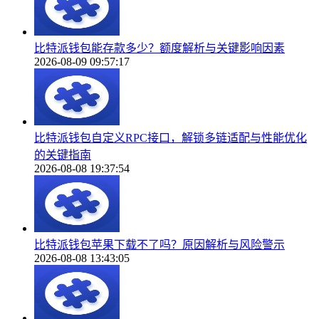
比特派钱包能存款多少？额度解析与关键影响因素
2026-08-09 09:57:17
比特派钱包自定义RPC接口，解锁多链适配与性能优化
的关键指南
2026-08-08 19:37:54
比特派钱包苹果下载不了吗？原因解析与风险警示
2026-08-08 13:43:05