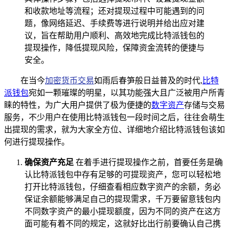
和收款地址等流程；还对提现过程中可能遇到的问
题，像网络延迟、手续费等进行说明并给出应对建
议，旨在帮助用户顺利、高效地完成比特派钱包的
提现操作，降低提现风险，保障资金流转的便捷与
安全。
在当今
加密货币交易
如雨后春笋般日益普及的时代,
比特
派钱包
宛如一颗璀璨的明星，以其功能强大且广泛被用户所青
睐的特性，为广大用户提供了极为便捷的
数字资产
存储与交易
服务，不少用户在使用比特派钱包一段时间之后，往往会萌生
出提现的需求，就为大家全方位、详细地介绍比特派钱包该如
何进行提现操作。
确保资产充足
在着手进行提现操作之前，首要任务是确
认比特派钱包中存有足够的可提现资产，您可以轻松地
打开比特派钱包，仔细查看相应数字资产的余额，务必
保证余额能够满足自己的提现需求，千万要留意钱包内
不同数字资产的最小提现额度，因为不同的资产在这方
面可能有着不同的规定，这就好比出行前要确认自己携