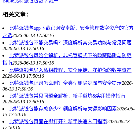
Bitpie
比特派钱包
数字资产
相关文章：
比特派钱包app下载官网安卓版，安全管理数字资产的官方
之选
2026-06-13 17:50:16
比特派钱包不能交易吗？深度解析其交易功能与常见问题
2026-06-13 17:50:16
比特派钱包风险全解析，非托管模式下的隐藏陷阱与防范
指南
2026-06-13 17:50:16
比特派钱包导入私钥教程，安全便捷，守护你的数字资产
2026-06-13 17:50:16
比特派钱包记录怎么删？全类型删除步骤与安全提示
2026-
06-13 17:50:16
比特派钱包常见问题全解析，新手避坑&实用操作指南
2026-06-13 17:50:16
比特派钱包能存款多少？额度解析与关键影响因素
2026-06-
13 17:50:16
比特派钱包页面在哪打开？新手快速入门指南
2026-06-13
17:50:16