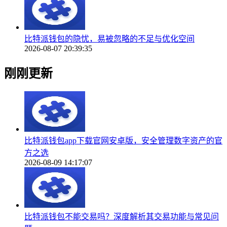
比特派钱包的隐忧，易被忽略的不足与优化空间
2026-08-07 20:39:35
刚刚更新
比特派钱包app下载官网安卓版，安全管理数字资产的官
方之选
2026-08-09 14:17:07
比特派钱包不能交易吗？深度解析其交易功能与常见问