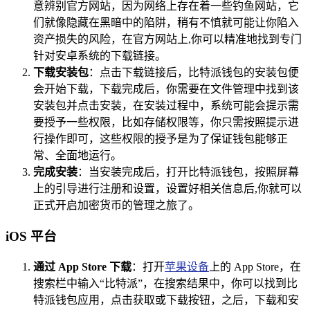
意辨别官方网站，因为网络上存在着一些钓鱼网站，它
们就像隐藏在黑暗中的陷阱，稍有不慎就可能让你陷入
资产损失的风险，在官方网站上,你可以精准地找到专门
针对安卓系统的下载链接。
下载安装包
：点击下载链接后，比特派钱包的安装包便
会开始下载，下载完成后，你需要在文件管理中找到该
安装包并点击安装，在安装过程中，系统可能会提示需
要授予一些权限，比如存储权限等，你只需按照提示进
行操作即可，这些权限的授予是为了保证钱包能够正
常、全面地运行。
完成安装
：当安装完成后，打开比特派钱包，按照屏幕
上的引导进行注册和设置，设置好相关信息后,你就可以
正式开启加密货币的管理之旅了。
iOS 平台
通过 App Store 下载
：打开
苹果设备
上的 App Store，在
搜索栏中输入“比特派”，在搜索结果中，你可以找到比
特派钱包应用，点击获取或下载按钮，之后，下载和安