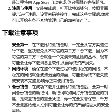
装过程将由 App Store 自动完成,你只需耐心等待即可。
注册与使用
：安装完成后，打开比特派钱包，按照界面
提示进行注册、设置密码等操作，完成这些步骤后,你就
可以开始有条不紊地管理自己的加密资产了。
下载注意事项
安全第一
：在下载比特派钱包时，一定要从官方渠道进
行下载，坚决避免从不可信的第三方平台下载，因为不
可信的第三方平台就像一个充满未知危险的丛林，很有
可能会让你下载到恶意软件,从而导致资产损失。
网络环境
：确保在整个下载过程中使用稳定的网络，不
稳定的网络就像波涛汹涌的海面，可能会导致下载失败
或安装不完整,影响你正常使用钱包。
备份钱包
：在成功下载并注册比特派钱包后，要第一时
间备份钱包的助记词，助记词就如同打开钱包宝藏的钥
匙，是恢复钱包的重要凭证，你一定要妥善保管，千万
不要泄露给他人,否则可能会让你的资产面临巨大的安全
风险。