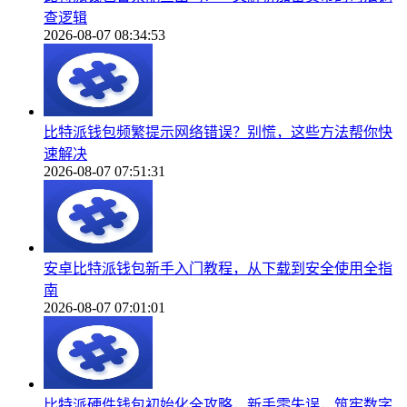
查逻辑
2026-08-07 08:34:53
比特派钱包频繁提示网络错误？别慌，这些方法帮你快
速解决
2026-08-07 07:51:31
安卓比特派钱包新手入门教程，从下载到安全使用全指
南
2026-08-07 07:01:01
比特派硬件钱包初始化全攻略，新手零失误，筑牢数字