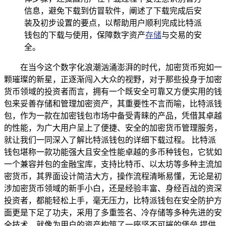
信息，避免下载到仿冒软件，阐述了下载完成后安
装及初步设置的要点，以帮助用户顺利完成比特派
钱包的下载与使用，保障数字资产
存储
与交易的安
全。
在当今这个数字化浪潮汹涌澎湃的时代，加密货币宛如一
颗璀璨的新星，正逐渐闯入大众的视野，对于那些投身于加密
货币领域的投资者而言，拥有一个既安全可靠又方便实用的钱
包来妥善存储和管理加密资产，其重要性不言而喻，比特派钱
包，作为一款在加密钱包市场中备受青睐的产品，凭借其卓越
的性能，为广大用户呈上了便捷、安全的加密货币管理服务，
就让我们一同深入了解比特派钱包的详细下载过程。 比特派
钱包堪称一款功能强大且安全性能卓越的多币种钱包，它犹如
一个兼容并包的金融宝库，支持比特币、以太坊等多种主流加
密货币，其界面设计简洁大方，操作流程清晰易懂，无论是初
涉加密货币领域的新手小白，还是经验丰富、身经百战的资深
投资者，都能轻松上手，毫无压力，比特派钱包在安全防护方
面更是下足了功夫，采用了多重签名、冷存储等多种先进的安
全技术，就像为用户的资产构筑了一座坚不可摧的堡垒,提供