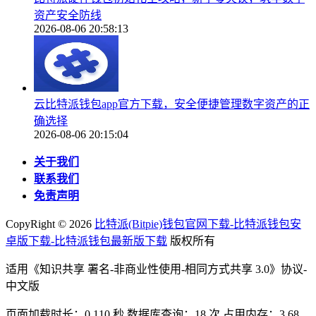
资产安全防线
2026-08-06 20:58:13
云比特派钱包app官方下载，安全便捷管理数字资产的正
确选择
2026-08-06 20:15:04
关于我们
联系我们
免责声明
CopyRight ©
2026
比特派(Bitpie)钱包官网下载-比特派钱包安
卓版下载-比特派钱包最新版下载
版权所有
适用《知识共享 署名-非商业性使用-相同方式共享 3.0》协议-
中文版
页面加载时长：0.110 秒 数据库查询：18 次 占用内存：3.68