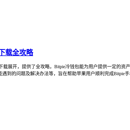
钱包下载全攻略
手机钱包的下载展开，提供了全攻略，Bitpie冷钱包能为用户提供
的问题及解决办法等，旨在帮助苹果用户顺利完成Bitpie手机