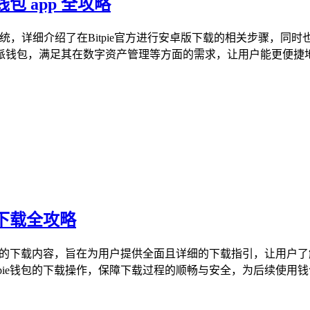
包 app 全攻略
统，详细介绍了在Bitpie官方进行安卓版下载的相关步骤，
钱包，满足其在数字资产管理等方面的需求，让用户能更便捷地开
方下载全攻略
苹果版的下载内容，旨在为用户提供全面且详细的下载指引，让用
pie钱包的下载操作，保障下载过程的顺畅与安全，为后续使用钱包