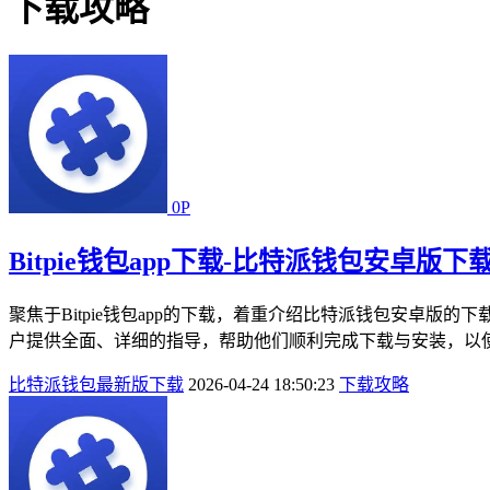
下载攻略
0P
Bitpie钱包app下载-比特派钱包安卓版下
聚焦于Bitpie钱包app的下载，着重介绍比特派钱包安卓
户提供全面、详细的指导，帮助他们顺利完成下载与安装，以使
比特派钱包最新版下载
2026-04-24 18:50:23
下载攻略