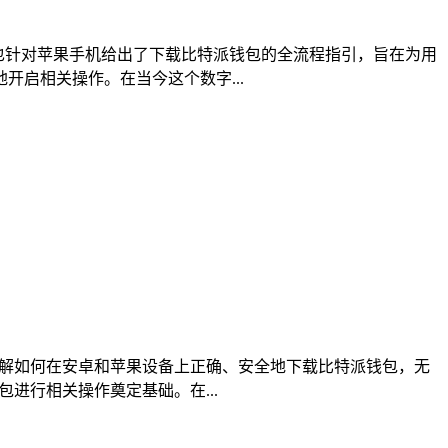
同时也针对苹果手机给出了下载比特派钱包的全流程指引，旨在为用
启相关操作。在当今这个数字...
户了解如何在安卓和苹果设备上正确、安全地下载比特派钱包，无
进行相关操作奠定基础。在...