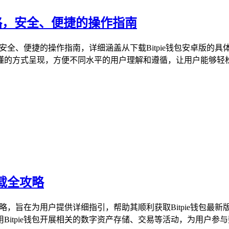
包全攻略，安全、便捷的操作指南
提供安全、便捷的操作指南，详细涵盖从下载Bitpie钱包安卓版
方式呈现，方便不同水平的用户理解和遵循，让用户能够轻松利用Bi
下载全攻略
全攻略，旨在为用户提供详细指引，帮助其顺利获取Bitpie钱包
itpie钱包开展相关的数字资产存储、交易等活动，为用户参与数