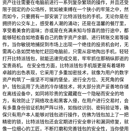
资产往往需要在电脑前进行一系列复杂繁琐的操作，并且还受
限于固定的办公场所，犹如被束缚在一个狭小的牢笼之中，然
而如今，只要拥有一部安装了比特派钱包的手机，无论你是在
拥挤的公交车上，感受着人潮的涌动；还是在温馨的餐厅里，
享受着美食的滋味；亦或是在充满未知与惊喜的旅行途中，都
能够轻松自如地查看自己的数字资产余额、进行转账交易等操
作，当你敏锐地捕捉到市场上出现一个绝佳的投资机会时，无
需再心急如焚地匆忙赶回电脑前，只需从容地掏出手机，轻轻
打开比特派钱包，就能迅速完成交易，牢牢抓住那稍纵即逝的
宝贵商机。 在安全性方面，比特派钱包手机版更是有着堪称
卓越的出色表现，它采用了多重加密技术，就像为用户的数字
资产构筑了一座坚不可摧的堡垒，进行全方位、无死角的保
护，钱包运用了先进的冷存储技术，将大部分资产妥善地存储
在离线设备中，如同将珍贵的宝藏藏在一个隐秘而安全的地
方，有效防止了网络攻击和黑客入侵，在用户进行交易时，会
有多重身份验证机制严阵以待，如指纹识别、密码验证等，确
保只有用户本人能够对钱包进行操作，仿佛为钱包加上了一把
精密的锁，比特派钱包还会定期进行安全审计和漏洞修复，就
像一位细心的工匠，不断打磨和完善钱包的安全性，当你使用