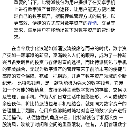
重要的当下，比特派钱包为用户提供了在安卓手机
上进行数字资产管理的途径，让用户能更方便地管
理自己的数字资产，摆脱传统管理方式的局限，以
更高效、便捷的方式应对数字资产的
存储
、交易等
需求，满足用户在移动场景下对数字资产的管理诉
求。
在当今数字化浪潮如汹涌波涛般席卷而来的时代，数字资
产宛如一颗璀璨的新星，逐渐映入人们的眼帘，成为了一种新
兴且备受瞩目的投资与存储财富的途径，而比特派钱包与手机
的完美融合，无疑为数字资产的管理带来了前所未有的便捷与
高度的安全保障，宛如一把钥匙，开启了数字资产领域的全新
纪元。 比特派钱包，是一款功能极为强大的数字钱包，它宛
如一个万能的收纳盒，支持多种主流数字货币的存储、交易以
及管理，而手机，作为人们日常生活中如影随形、不可或缺的
亲密伙伴，将比特派钱包与手机相结合，就如同为数字资产的
管理插上了翅膀，使用户能够随时随地对自己的数字资产进行
灵活操作。 从便捷性的角度来看，比特派钱包手机版宛如一
股清风，吹散了时间和空间的重重限制，往昔，人们管理数字