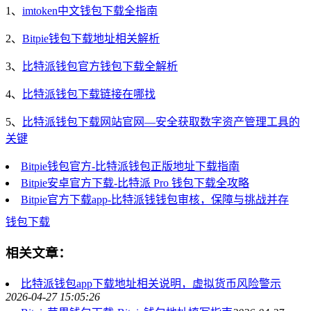
1、
imtoken中文钱包下载全指南
2、
Bitpie钱包下载地址相关解析
3、
比特派钱包官方钱包下载全解析
4、
比特派钱包下载链接在哪找
5、
比特派钱包下载网站官网—安全获取数字资产管理工具的
关键
Bitpie钱包官方-比特派钱包正版地址下载指南
Bitpie安卓官方下载-比特派 Pro 钱包下载全攻略
Bitpie官方下载app-比特派钱钱包审核，保障与挑战并存
钱包下载
相关文章：
比特派钱包app下载地址相关说明，虚拟货币风险警示
2026-04-27 15:05:26