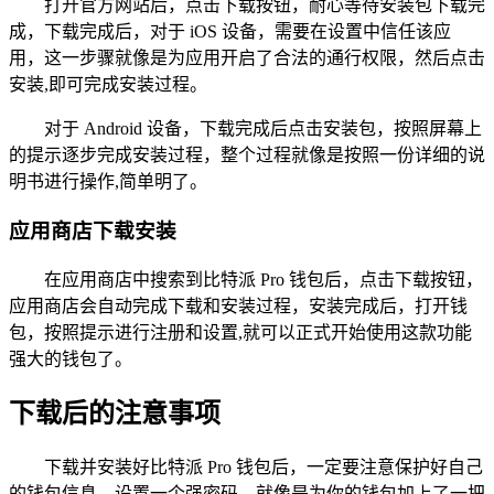
打开官方网站后，点击下载按钮，耐心等待安装包下载完
成，下载完成后，对于 iOS 设备，需要在设置中信任该应
用，这一步骤就像是为应用开启了合法的通行权限，然后点击
安装,即可完成安装过程。
对于 Android 设备，下载完成后点击安装包，按照屏幕上
的提示逐步完成安装过程，整个过程就像是按照一份详细的说
明书进行操作,简单明了。
应用商店下载安装
在应用商店中搜索到比特派 Pro 钱包后，点击下载按钮，
应用商店会自动完成下载和安装过程，安装完成后，打开钱
包，按照提示进行注册和设置,就可以正式开始使用这款功能
强大的钱包了。
下载后的注意事项
下载并安装好比特派 Pro 钱包后，一定要注意保护好自己
的钱包信息，设置一个强密码，就像是为你的钱包加上了一把