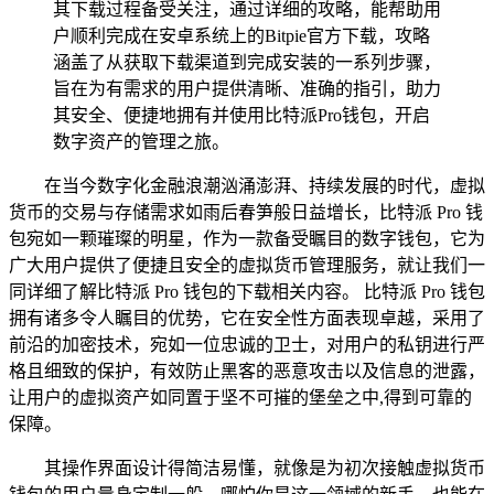
其下载过程备受关注，通过详细的攻略，能帮助用
户顺利完成在安卓系统上的Bitpie官方下载，攻略
涵盖了从获取下载渠道到完成安装的一系列步骤，
旨在为有需求的用户提供清晰、准确的指引，助力
其安全、便捷地拥有并使用比特派Pro钱包，开启
数字资产的管理之旅。
在当今数字化金融浪潮汹涌澎湃、持续发展的时代，虚拟
货币的交易与存储需求如雨后春笋般日益增长，比特派 Pro 钱
包宛如一颗璀璨的明星，作为一款备受瞩目的数字钱包，它为
广大用户提供了便捷且安全的虚拟货币管理服务，就让我们一
同详细了解比特派 Pro 钱包的下载相关内容。 比特派 Pro 钱包
拥有诸多令人瞩目的优势，它在安全性方面表现卓越，采用了
前沿的加密技术，宛如一位忠诚的卫士，对用户的私钥进行严
格且细致的保护，有效防止黑客的恶意攻击以及信息的泄露，
让用户的虚拟资产如同置于坚不可摧的堡垒之中,得到可靠的
保障。
其操作界面设计得简洁易懂，就像是为初次接触虚拟货币