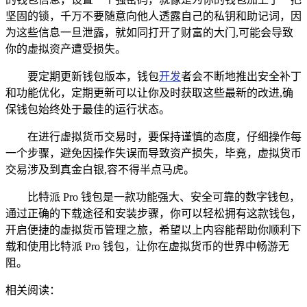
坚固的锁，千万不要随意向他人透露自己的私钥和助记词，因
为这些信息一旦泄露，就如同打开了财富的大门,可能会导致
你的虚拟资产遭受损失。
要定期更新钱包版本，钱包
开发
者会不断地推出安全补丁
和功能优化，定期更新可以让你及时获取这些最新的改进,确
保钱包始终处于最佳的运行状态。
在进行虚拟货币交易时，要保持谨慎的态度，仔细操作每
一个步骤，避免因操作失误而导致资产损失，毕竟，虚拟货币
交易涉及到真金白银,容不得半点马虎。
比特派 Pro 钱包是一款功能强大、安全可靠的数字钱包，
通过正确的下载途径和安装步骤，你可以轻松拥有这款钱包，
开启便捷的虚拟货币管理之旅，希望以上内容能帮助你顺利下
载和使用比特派 Pro 钱包，让你在虚拟货币的世界中畅游无
阻。
相关阅读：