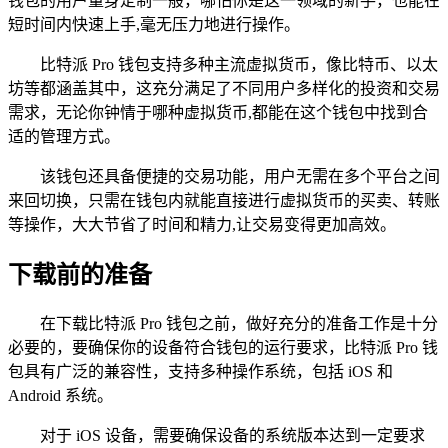
钱包的用户量身定制一般，哪怕你是这一领域的新手，也能在
短时间内快速上手,毫无压力地进行操作。
比特派 Pro 钱包支持多种主流虚拟货币，像比特币、以太
坊等都涵盖其中，这充分满足了不同用户多样化的投资和交易
需求，无论你钟情于哪种虚拟货币,都能在这个钱包中找到合
适的管理方式。
该钱包还具备便捷的交易功能，用户无需在多个平台之间
来回切换，只需在钱包内就能直接进行虚拟货币的买卖、转账
等操作，大大节省了时间和精力,让交易变得更加高效。
下载前的准备
在下载比特派 Pro 钱包之前，做好充分的准备工作是十分
必要的，要确保你的设备符合钱包的运行要求，比特派 Pro 钱
包具有广泛的兼容性，支持多种操作系统，包括 iOS 和
Android 系统。
对于 iOS 设备，需要确保设备的系统版本达到一定要求