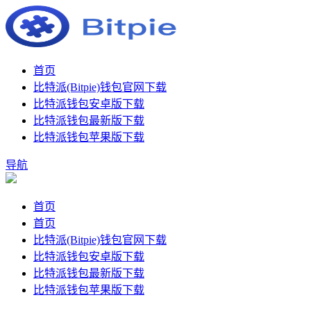
首页
比特派(Bitpie)钱包官网下载
比特派钱包安卓版下载
比特派钱包最新版下载
比特派钱包苹果版下载
导航
首页
首页
比特派(Bitpie)钱包官网下载
比特派钱包安卓版下载
比特派钱包最新版下载
比特派钱包苹果版下载