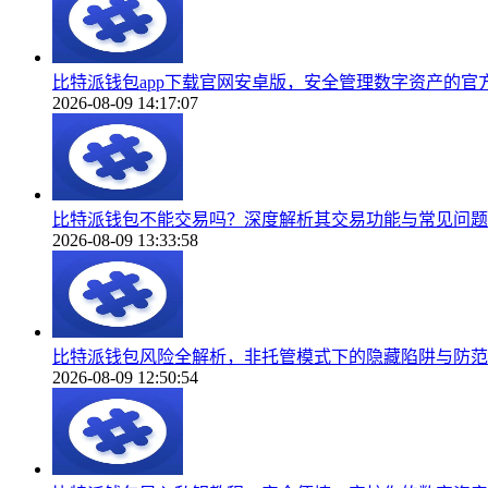
比特派钱包app下载官网安卓版，安全管理数字资产的官
2026-08-09 14:17:07
比特派钱包不能交易吗？深度解析其交易功能与常见问题
2026-08-09 13:33:58
比特派钱包风险全解析，非托管模式下的隐藏陷阱与防范
2026-08-09 12:50:54