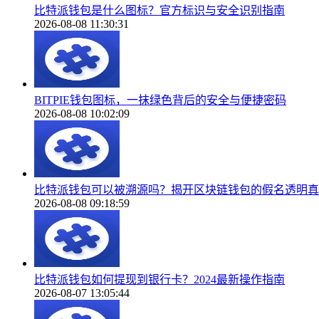
比特派钱包是什么图标？官方标识与安全识别指南
2026-08-08 11:30:31
BITPIE钱包图标，一抹绿色背后的安全与便捷密码
2026-08-08 10:02:09
比特派钱包可以被溯源吗？揭开区块链钱包的假名透明真
2026-08-08 09:18:59
比特派钱包如何提现到银行卡？2024最新操作指南
2026-08-07 13:05:44