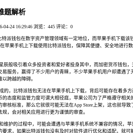
载难题解析
6-04-24 16:29:46
浏览：445
评论：0
比特派钱包在数字资产管理领域有一定地位，而苹果手机下载该
在苹果手机上下载使用比特派钱包，保障其便捷、安全地进行数
璨星辰般吸引着众多投资者和爱好者投身其中，而加密货币钱包，
交易服务，赢得了不少用户的青睐，不少苹果手机用户却遭遇了
难以跨越的障碍。
方渠道来完成的，比特派钱包无法在苹果手机上下载，背后可能存在着
币的态度和监管力度可谓大相径庭，苹果公司为了严格遵守相关
核标准，那么它就很可能无法在App Store上架，这也就
法规，会对相关应用进行更为谨慎的审查。
发和维护的过程中，可能会遭遇与苹果手机系统不兼容的情况，苹
的要求，如果比特派钱包没有及时对软件进行优化和适配，就可