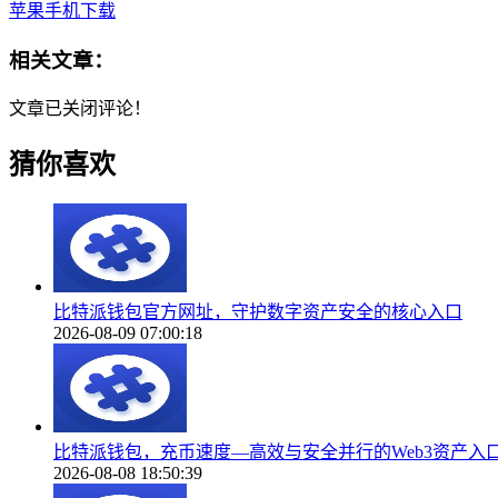
苹果手机下载
相关文章：
文章已关闭评论！
猜你喜欢
比特派钱包官方网址，守护数字资产安全的核心入口
2026-08-09 07:00:18
比特派钱包，充币速度—高效与安全并行的Web3资产入
2026-08-08 18:50:39