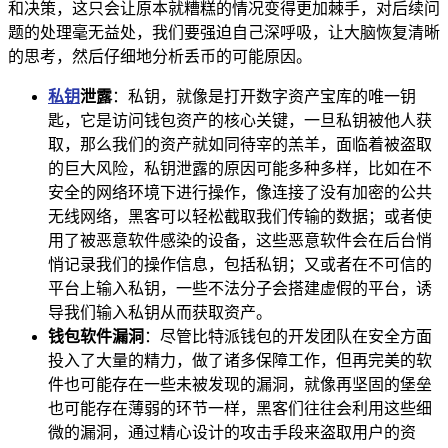
和决策，这只会让原本就糟糕的情况变得更加棘手，对后续问
题的处理毫无益处，我们要强迫自己深呼吸，让大脑恢复清晰
的思考，然后仔细地分析丢币的可能原因。
私钥
泄露
：私钥，就像是打开数字资产宝库的唯一钥
匙，它是访问钱包资产的核心关键，一旦私钥被他人获
取，那么我们的资产就如同待宰的羔羊，面临着被盗取
的巨大风险，私钥泄露的原因可能多种多样，比如在不
安全的网络环境下进行操作，像连接了没有加密的公共
无线网络，黑客可以轻松截取我们传输的数据；或者使
用了被恶意软件感染的设备，这些恶意软件会在后台悄
悄记录我们的操作信息，包括私钥；又或者在不可信的
平台上输入私钥，一些不法分子会搭建虚假的平台，诱
导我们输入私钥从而获取资产。
钱包软件漏洞
：尽管比特派钱包的开发团队在安全方面
投入了大量的精力，做了诸多保障工作，但再完美的软
件也可能存在一些未被发现的漏洞，就像再坚固的堡垒
也可能存在薄弱的环节一样，黑客们往往会利用这些细
微的漏洞，通过精心设计的攻击手段来盗取用户的资