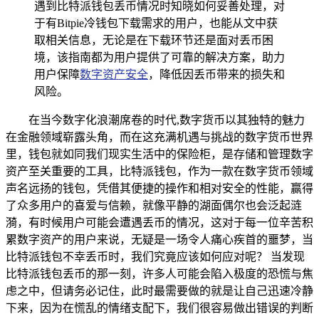
遇到比特派钱包丢币情况时知晓如何妥善处理，对
于有Bitpie冷钱包下载需求的用户，也能从文中获
取相关信息，无论是在下载环节还是面对丢币困
境，该指南都为用户提供了可靠的解决方案，助力
用户保障
数字资产安全
，降低因丢币带来的损失和
风险。
在当今数字化浪潮席卷的时代,数字货币以其独特的魅力
在金融领域崭露头角，而在这充满机遇与挑战的数字货币世界
里，钱包就如同我们现实生活中的保险柜，是存储和管理数字
资产至关重要的工具，比特派钱包，作为一款在数字货币领域
声名远扬的钱包，凭借其便捷的操作和相对安全的性能，赢得
了众多用户的喜爱与信赖，就像平静的湖面偶尔也会泛起涟
漪，有时候用户可能会遭遇丢币的情况，这对于每一位辛苦积
累数字资产的用户来说，无疑是一场令人痛心疾首的噩梦，当
比特派钱包不幸丢币时，我们究竟应该如何应对呢？ 当发现
比特派钱包丢币的那一刻，许多人可能会陷入极度的恐慌与焦
虑之中，但请务必记住，此时最需要做的就是让自己迅速冷静
下来，因为在慌乱的情绪支配下，我们很容易做出错误的判断