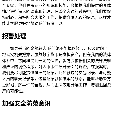
全专家，他们具备专业的知识和技能，会根据我们提供的具体
情况进行深入的调查和处理，在整个沟通的过程中，我们要保
持耐心，积极配合客服的工作，提供准确无误的信息，这样才
能让客服更好地帮助我们解决问题。
报警处理
如果丢币的金额较大,我们绝不能掉以轻心，应及时向当
地公安机关报案，虽然数字货币是虚拟资产，但在我国的法律
体系中，它同样受到一定的保护，警方会依据相关的法律法规
和严谨的调查程序，对丢币事件展开全面的调查，在报案时，
我们要尽可能提供详细的证据，比如钱包的交易记录、与可疑
人员的聊天记录等，这些证据就像破案的线索，能够帮助警方
更好地了解事件的全貌，从而更高效地开展工作，增加追回资
产的可能性。
加强安全防范意识