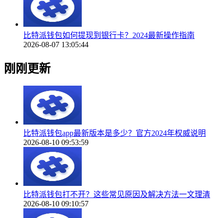
比特派钱包如何提现到银行卡？2024最新操作指南
2026-08-07 13:05:44
刚刚更新
比特派钱包app最新版本是多少？官方2024年权威说明
2026-08-10 09:53:59
比特派钱包打不开？这些常见原因及解决方法一文理清
2026-08-10 09:10:57