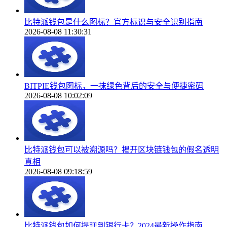
比特派钱包是什么图标？官方标识与安全识别指南
2026-08-08 11:30:31
BITPIE钱包图标，一抹绿色背后的安全与便捷密码
2026-08-08 10:02:09
比特派钱包可以被溯源吗？揭开区块链钱包的假名透明
真相
2026-08-08 09:18:59
比特派钱包如何提现到银行卡？2024最新操作指南