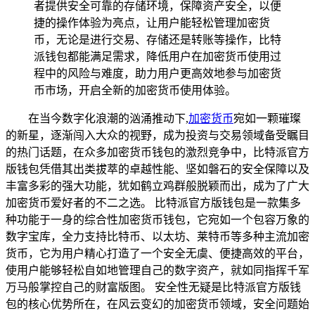
者提供安全可靠的存储环境，保障资产安全，以便
捷的操作体验为亮点，让用户能轻松管理加密货
币，无论是进行交易、存储还是转账等操作，比特
派钱包都能满足需求，降低用户在加密货币使用过
程中的风险与难度，助力用户更高效地参与加密货
币市场，开启全新的加密货币使用体验。
在当今数字化浪潮的汹涌推动下,
加密货币
宛如一颗璀璨
的新星，逐渐闯入大众的视野，成为投资与交易领域备受瞩目
的热门话题，在众多加密货币钱包的激烈竞争中，比特派官方
版钱包凭借其出类拔萃的卓越性能、坚如磐石的安全保障以及
丰富多彩的强大功能，犹如鹤立鸡群般脱颖而出，成为了广大
加密货币爱好者的不二之选。 比特派官方版钱包是一款集多
种功能于一身的综合性加密货币钱包，它宛如一个包容万象的
数字宝库，全力支持比特币、以太坊、莱特币等多种主流加密
货币，它为用户精心打造了一个安全无虞、便捷高效的平台，
使用户能够轻松自如地管理自己的数字资产，就如同指挥千军
万马般掌控自己的财富版图。 安全性无疑是比特派官方版钱
包的核心优势所在，在风云变幻的加密货币领域，安全问题始