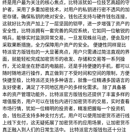
终是用户最为关注的核心焦点，比特派犹如一位技艺高超的守
护者，采用了多重加密技术，对用户的私钥进行密不透风的加
密存储，确保私钥的绝对安全，钱包还支持与硬件钱包连接，
这就好比为资产加上了一层坚固的铠甲，进一步增强了资产的
安全性，比特派拥有一套完善的风控系统，它如同一位敏锐的
哨兵，能够实时监测异常交易，一旦发现蛛丝马迹，便会及时
采取果断措施，全力保障用户资产的安全。 便捷性同样是比
特派官方版钱包的一大显著亮点，用户只需通过简洁直观的界
面，就能轻松完成加密货币的收发、存储和交易等一系列操
作，无论是坐在舒适的电脑前，还是手持便捷的手机，都可以
随时随地进行操作，真正做到了不受时间和空间的限制，方便
快捷至极，比特派还支持多种语言，就像一位精通多国语言的
友好使者，满足了不同地区用户的多样化需求。 除了具备基
本的资产管理功能外，比特派官方版钱包还提供了丰富多样的
增值服务，用户可以在钱包内进行加密货币的交易，实时查看
市场行情，犹如一位精明的投资者，精准把握每一个投资机
会，钱包还支持多种支付方式，用户可以使用加密货币进行线
上线下支付，这无疑拓展了加密货币的应用场景，让加密货币
真正融入到人们的日常生活中。 比特派官方版钱包还十分注