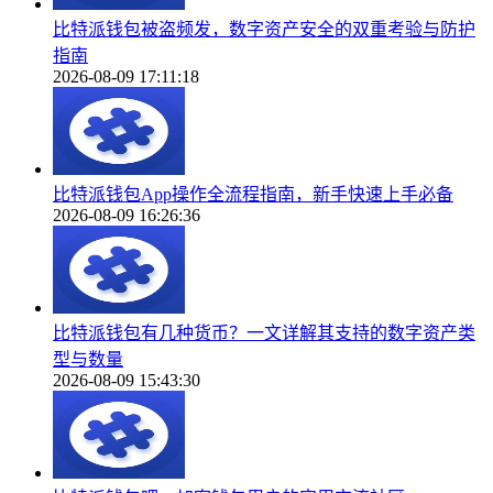
比特派钱包被盗频发，数字资产安全的双重考验与防护
指南
2026-08-09 17:11:18
比特派钱包App操作全流程指南，新手快速上手必备
2026-08-09 16:26:36
比特派钱包有几种货币？一文详解其支持的数字资产类
型与数量
2026-08-09 15:43:30