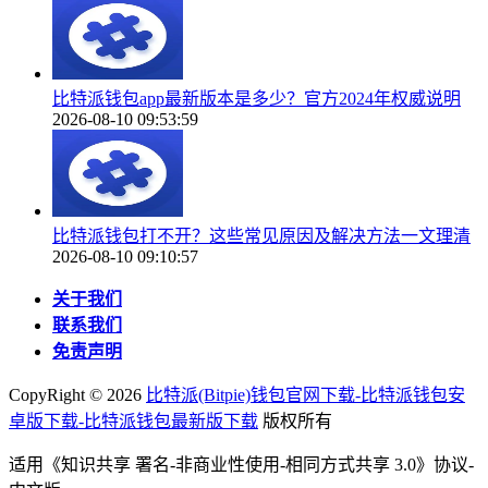
比特派钱包app最新版本是多少？官方2024年权威说明
2026-08-10 09:53:59
比特派钱包打不开？这些常见原因及解决方法一文理清
2026-08-10 09:10:57
关于我们
联系我们
免责声明
CopyRight ©
2026
比特派(Bitpie)钱包官网下载-比特派钱包安
卓版下载-比特派钱包最新版下载
版权所有
适用《知识共享 署名-非商业性使用-相同方式共享 3.0》协议-