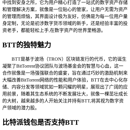
中找到安身之所，它为用户精心打造了一站式的数字资产存储
和管理解决方案，就像是一位贴心的管家，让用户无需为资产
的管理而烦恼，其界面设计极为友好，仿佛是为每一位用户量
身定制，无论是初涉数字货币领域的新手，还是经验丰富的投
资老手，都能轻松上手,在数字资产的世界里畅游。
BTT的独特魅力
BTT是基于波场（TRON）区块链发行的代币，它的诞生
凝聚了BitTorrent协议团队与波场基金会的智慧与心血，这一
合作就像是一场强强联合的盛宴，旨在通过巧妙的激励机制来
大幅改善BitTorrent网络的性能和用户体验，BTT在去中心化存
储、内容分发等领域犹如一颗闪耀的明星，展现出了广阔的应
用前景，随着其生态系统的不断发展壮大，就像一棵茁壮成长
的大树，越来越多的人开始关注并持有BTT,将其视为数字资
产领域的潜力股。
比特派钱包是否支持BTT