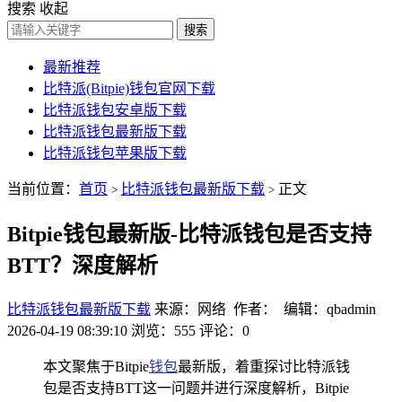
搜索
收起
搜索
最新推荐
比特派(Bitpie)钱包官网下载
比特派钱包安卓版下载
比特派钱包最新版下载
比特派钱包苹果版下载
当前位置：
首页
比特派钱包最新版下载
正文
>
>
Bitpie钱包最新版-比特派钱包是否支持
BTT？深度解析
比特派钱包最新版下载
来源：网络 作者： 编辑：qbadmin
2026-04-19 08:39:10
浏览：555
评论：0
本文聚焦于Bitpie
钱包
最新版，着重探讨比特派钱
包是否支持BTT这一问题并进行深度解析，Bitpie