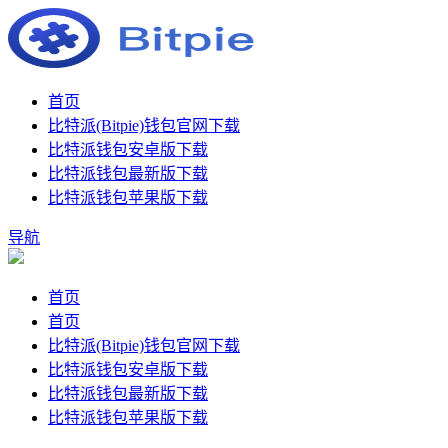
首页
比特派(Bitpie)钱包官网下载
比特派钱包安卓版下载
比特派钱包最新版下载
比特派钱包苹果版下载
导航
首页
首页
比特派(Bitpie)钱包官网下载
比特派钱包安卓版下载
比特派钱包最新版下载
比特派钱包苹果版下载