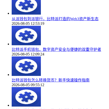
从派钱包到派银行，比特派打造的Web3资产新生态
2026-08-05 12:53:19
比特派手机钱包，数字资产安全与便捷的双重守护者
2026-08-05 12:09:24
比特派钱包怎么转换货币？新手快速操作指南
2026-08-05 09:55:12