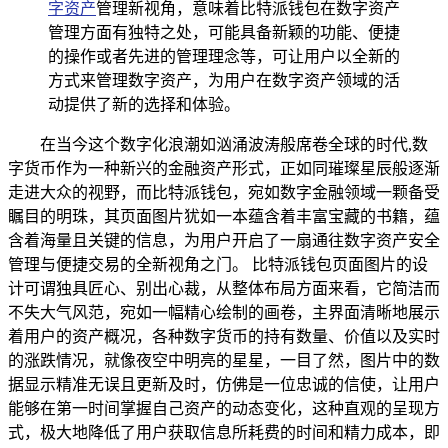
字资产
管理新视角，意味着比特派钱包在数字资产
管理方面有独特之处，可能具备新颖的功能、便捷
的操作或者先进的管理理念等，可让用户以全新的
方式来管理数字资产，为用户在数字资产领域的活
动提供了新的选择和体验。
在当今这个数字化浪潮如汹涌波涛般席卷全球的时代,数
字货币作为一种新兴的金融资产形式，正如同璀璨星辰般逐渐
走进大众的视野，而比特派钱包，宛如数字金融领域一颗备受
瞩目的明珠，其页面图片犹如一本蕴含着丰富宝藏的书籍，蕴
含着海量且关键的信息，为用户开启了一扇通往数字资产安全
管理与便捷交易的全新视角之门。 比特派钱包页面图片的设
计可谓独具匠心、别出心裁，从整体布局方面来看，它简洁而
不失大气风范，宛如一幅精心绘制的画卷，主界面清晰地展示
着用户的资产概况，各种数字货币的持有数量、价值以及实时
的涨跌情况，就像夜空中明亮的星星，一目了然，图片中的数
据显示精准无误且更新及时，仿佛是一位忠诚的信使，让用户
能够在第一时间掌握自己资产的动态变化，这种直观的呈现方
式，极大地降低了用户获取信息所耗费的时间和精力成本，即