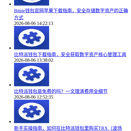
Bitpie钱包官网苹果下载指南，安全存储数字资产的正确
方式
2026-08-06 14:22:13
比特派钱包下载指南，安全获取数字资产核心管理工具
2026-08-06 13:38:02
比特派钱包是免费的吗？一文理清费用全细节
2026-08-06 12:52:35
新手实操指南，如何在比特派钱包里购买TRX（波场