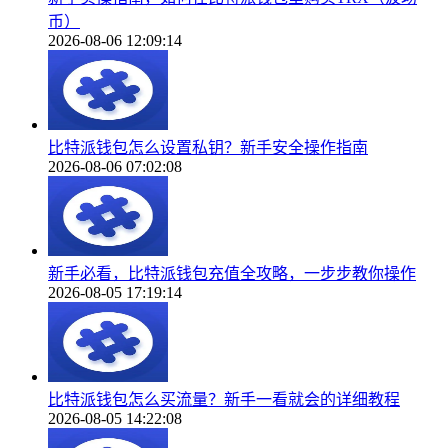
币）
2026-08-06 12:09:14
比特派钱包怎么设置私钥？新手安全操作指南
2026-08-06 07:02:08
新手必看，比特派钱包充值全攻略，一步步教你操作
2026-08-05 17:19:14
比特派钱包怎么买流量？新手一看就会的详细教程
2026-08-05 14:22:08