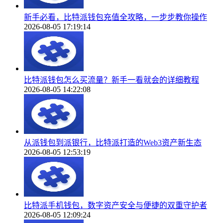
新手必看，比特派钱包充值全攻略，一步步教你操作
2026-08-05 17:19:14
比特派钱包怎么买流量？新手一看就会的详细教程
2026-08-05 14:22:08
从派钱包到派银行，比特派打造的Web3资产新生态
2026-08-05 12:53:19
比特派手机钱包，数字资产安全与便捷的双重守护者
2026-08-05 12:09:24