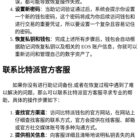
误，都可能导致恢复操作失败。
设置新密码
：当助记词验证通过后，系统会提示你设置
一个新的钱包密码，这个密码将成为你后续访问钱包和
进行交易的重要凭证，所以要设置一个复杂且容易记住
的密码。
恢复私钥和钱包
：完成上述所有步骤后，钱包会自动根
据助记词恢复私钥以及相关的 EOS 账户信息，你就可以
重新访问和管理自己的数字资产了。
联系比特派官方客服
如果你没有进行助记词备份,或者在恢复过程中遇到了难
以解决的问题，那么可以联系比特派官方客服寻求专业的帮
助，具体的操作步骤如下：
查找官方渠道
：访问比特派钱包的官方网站，在网站上
仔细查找客服的联系方式，官方会提供在线客服、邮箱
或官方社交媒体账号等多种沟通方式。
提供相关信息
：向客服详细且清晰地说明私钥丢失的具