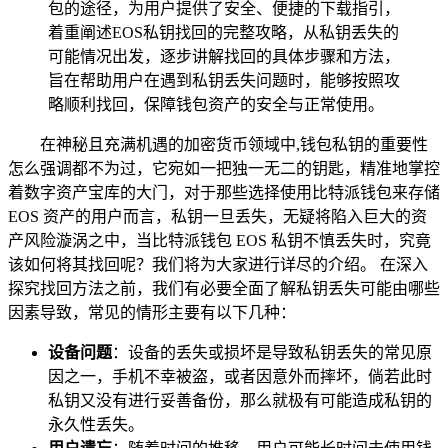
包的途径，为用户提供了安全、便捷的下载指引，
着重阐述EOS私钥找回的完整攻略，从私钥丢失的
可能情况出发，逐步讲解找回的具体步骤和方法，
旨在帮助用户在遇到私钥丢失问题时，能够按照攻
略顺利找回，保障钱包资产的安全与正常使用。
在神秘且充满机遇的加密货币领域中,钱包私钥的重要性
怎么强调都不为过，它宛如一把独一无二的钥匙，精准地掌控
着数字资产宝库的大门，对于那些选择使用比特派钱包来存储
EOS 资产的用户而言，私钥一旦丢失，无疑将陷入巨大的资
产风险漩涡之中，当比特派钱包 EOS 私钥不慎丢失时，究竟
该如何将其找回呢？我们将为大家进行详尽的介绍。 在深入
探究找回方法之前，我们有必要全面了解私钥丢失可能由哪些
因素导致，常见的情形主要有以下几种：
设备问题
：设备的丢失或损坏是导致私钥丢失的常见原
因之一，手机不幸被盗，或者因意外而摔坏，倘若此时
私钥又没有进行妥善备份，那么就极有可能造成私钥的
永久性丢失。