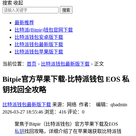
搜索
收起
搜索
最新推荐
比特派(Bitpie)钱包官网下载
比特派钱包安卓版下载
比特派钱包最新版下载
比特派钱包苹果版下载
当前位置：
首页
比特派钱包最新版下载
正文
>
>
Bitpie官方苹果下载-比特派钱包 EOS 私
钥找回全攻略
比特派钱包最新版下载
来源：网络 作者： 编辑：qbadmin
2026-03-27 18:55:46
浏览：416
评论：0
聚焦于Bitpie（比特派钱包）官方苹果下载及EOS
私钥
找回攻略，详细介绍了在苹果端获取比特派钱