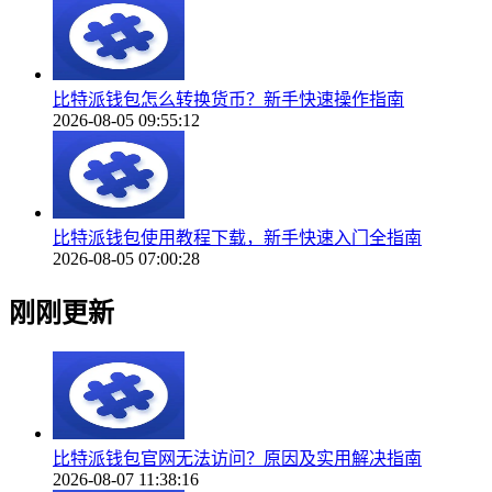
比特派钱包怎么转换货币？新手快速操作指南
2026-08-05 09:55:12
比特派钱包使用教程下载，新手快速入门全指南
2026-08-05 07:00:28
刚刚更新
比特派钱包官网无法访问？原因及实用解决指南
2026-08-07 11:38:16