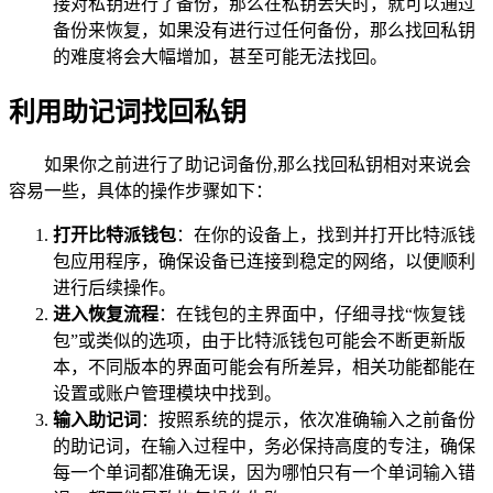
接对私钥进行了备份，那么在私钥丢失时，就可以通过
备份来恢复，如果没有进行过任何备份，那么找回私钥
的难度将会大幅增加，甚至可能无法找回。
利用助记词找回私钥
如果你之前进行了助记词备份,那么找回私钥相对来说会
容易一些，具体的操作步骤如下：
打开比特派钱包
：在你的设备上，找到并打开比特派钱
包应用程序，确保设备已连接到稳定的网络，以便顺利
进行后续操作。
进入恢复流程
：在钱包的主界面中，仔细寻找“恢复钱
包”或类似的选项，由于比特派钱包可能会不断更新版
本，不同版本的界面可能会有所差异，相关功能都能在
设置或账户管理模块中找到。
输入助记词
：按照系统的提示，依次准确输入之前备份
的助记词，在输入过程中，务必保持高度的专注，确保
每一个单词都准确无误，因为哪怕只有一个单词输入错