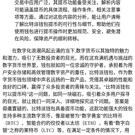
交易中应用广泛，其提币功能备受关注，解析内容
可能涵盖提币的具体流程、操作条件、相关注意事
项等方面，通过对这些内容的分析，能让用户清晰
了解比特派钱包提币的可行性与细节，帮助他们在
使用钱包进行提币操作时更加规范、安全，避免潜
在风险，保障资产的顺利转移。
在数字化浪潮风起云涌的当下,数字货币以其独特的魅力
和潜力，吸引了无数投资者的目光，而在这充满机遇与挑战的
数字货币世界里，钱包就如同一位忠诚的守护者，承担着为用
户安全存储和高效管理数字资产的重任，比特派钱包，作为数
字货币钱包领域中声名远扬的一款产品，凭借其卓越的性能和
良好的口碑，赢得了众多投资者的青睐与关注。“比特派钱包
可以提币吗”这一问题，如同一块磁石，吸引着众多用户探寻
的目光，就让我们一同深入、详细地探究这个问题。 答案是
毋庸置疑的，比特派钱包具备提币功能，这款功能强大的钱包
支持多种主流数字货币，像是被誉为“数字黄金”的比特币
（BTC）、智能合约的佼佼者以太坊（ETH）、有着“数字白
银”之称的莱特币（LTC）等，在满足一定条件的情况下，用