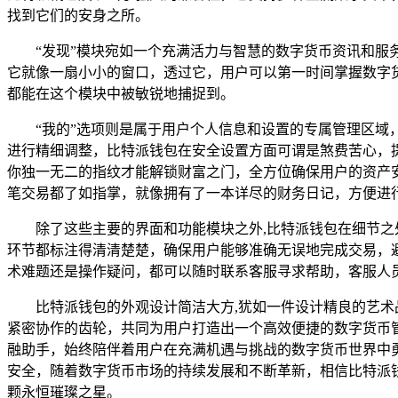
找到它们的安身之所。
“发现”模块宛如一个充满活力与智慧的数字货币资讯和
它就像一扇小小的窗口，透过它，用户可以第一时间掌握数字
都能在这个模块中被敏锐地捕捉到。
“我的”选项则是属于用户个人信息和设置的专属管理区
进行精细调整，比特派钱包在安全设置方面可谓是煞费苦心，
你独一无二的指纹才能解锁财富之门，全方位确保用户的资产
笔交易都了如指掌，就像拥有了一本详尽的财务日记，方便进
除了这些主要的界面和功能模块之外,比特派钱包在细节
环节都标注得清清楚楚，确保用户能够准确无误地完成交易，
术难题还是操作疑问，都可以随时联系客服寻求帮助，客服人
比特派钱包的外观设计简洁大方,犹如一件设计精良的艺
紧密协作的齿轮，共同为用户打造出一个高效便捷的数字货币
融助手，始终陪伴着用户在充满机遇与挑战的数字货币世界中
安全，随着数字货币市场的持续发展和不断革新，相信比特派
颗永恒璀璨之星。