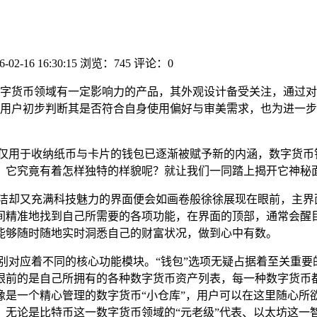
6-02-16 16:30:15
浏览：745
评论：0
字货币领域有一定影响力的产品，其外观设计备受关注，通过对
用户初步判断其是否符合自身使用偏好与审美需求，也为进一步
仅仅用于收纳纸币与卡片的钱包已逐渐被赋予新的内涵，数字货币
，它究竟有着怎样独特的样貌呢？就让我们一同踏上揭开它神秘
简洁却又充满科技魅力的界面便会如画卷般徐徐展现在眼前，主界
间精准地找到自己所需要的各项功能，在界面的顶部，通常会醒
能够随时随地实时洞悉自己的财富状况，做到心中有数。
别对应着不同的核心功能模块。“钱包”选项无疑占据着至关重
眼前的是自己所拥有的各种数字货币资产列表，每一种数字货币
像是一个精心管理的数字货币“小仓库”，用户可以在这里随心所
无论是比特币这一数字货币领域的“元老级”代表、以太坊这一智