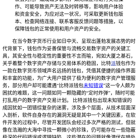
作、可能导致资产无法及时转移等，影响用户体验
和资金安全，为应对这一状况，可采取更新钱包版
本、检查网络连接、联系客服反馈问题等措施，以
保障钱包的正常使用和用户资产的安全。
在当今数字货币行业如日中天、呈现出蓬勃发展态势的时
代背景下，钱包作为妥善保管与流畅交易数字资产的关键工
具，其安全性与稳定性的重要性不言而喻，宛如大厦之基石，
关乎着整个数字资产存储与交易体系的稳固，比特
派
钱包作为
一款在数字货币领域声名远扬的钱包，凭借其便捷的操作界面
和丰富的功能，为广大用户提供了极为便利的数字资产管理服
务，部分用户却可能遭遇“比特派钱包
未知错误
”这一令人颇为
困扰的难题，这一问题如同一颗隐藏的“定时炸弹”，随时可能
打乱用户的数字资产交易计划。 比特派钱包出现未知错误的
成因犹如一团错综复杂的迷雾，涉及多个层面，从技术层面深
入剖析，软件自身存在的漏洞无疑是其中一个关键因素，在软
件开发的过程中，尽管开发团队会经过多次严格的测试，但就
像在浩瀚的大海中寻找一颗微小的珍珠，仍可能存在一些隐蔽
极深的代码错误或逻辑缺陷，这些潜在的问题就像潜伏在暗处