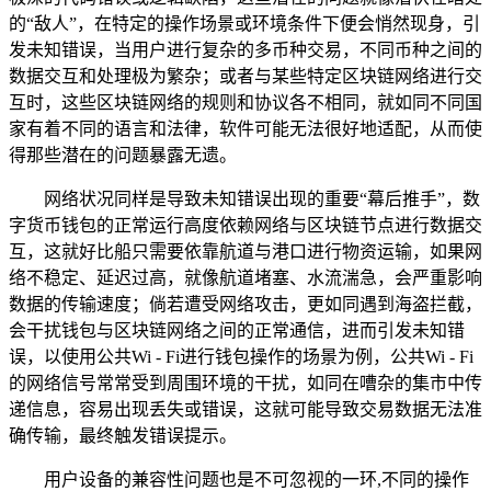
的“敌人”，在特定的操作场景或环境条件下便会悄然现身，引
发未知错误，当用户进行复杂的多币种交易，不同币种之间的
数据交互和处理极为繁杂；或者与某些特定区块链网络进行交
互时，这些区块链网络的规则和协议各不相同，就如同不同国
家有着不同的语言和法律，软件可能无法很好地适配，从而使
得那些潜在的问题暴露无遗。
网络状况同样是导致未知错误出现的重要“幕后推手”，数
字货币钱包的正常运行高度依赖网络与区块链节点进行数据交
互，这就好比船只需要依靠航道与港口进行物资运输，如果网
络不稳定、延迟过高，就像航道堵塞、水流湍急，会严重影响
数据的传输速度；倘若遭受网络攻击，更如同遇到海盗拦截，
会干扰钱包与区块链网络之间的正常通信，进而引发未知错
误，以使用公共Wi - Fi进行钱包操作的场景为例，公共Wi - Fi
的网络信号常常受到周围环境的干扰，如同在嘈杂的集市中传
递信息，容易出现丢失或错误，这就可能导致交易数据无法准
确传输，最终触发错误提示。
用户设备的兼容性问题也是不可忽视的一环,不同的操作