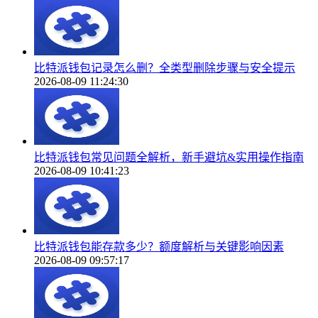
比特派钱包记录怎么删？全类型删除步骤与安全提示
2026-08-09 11:24:30
比特派钱包常见问题全解析，新手避坑&实用操作指南
2026-08-09 10:41:23
比特派钱包能存款多少？额度解析与关键影响因素
2026-08-09 09:57:17