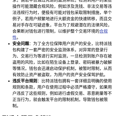
求，倘若平台通过先进的监测系统，检测到用户的某些
操作可能潜藏合规风险，例如涉及洗钱、非法交易等违
法违规行为时，便极有可能对钱包采取限制措施，举个
例子，若用户频繁地进行大额资金的快速转移，而且交
易对手存在可疑迹象，平台为了规避潜在的法律风险，
会果断对钱包进行限制，以维护整个交易环境的
合规
性
。
安全问题
：为了全方位保障用户资产的安全，比特派钱
包构建了一套严密的安全监测体系，对异常的登录行
为、交易行为等进行实时监测，一旦检测到账户存在被
盗用的风险，比如在陌生设备上登录、密码被暴力破解
等情况，钱包会迅速启动保护机制，被暂时限制，从而
有效防止资产被盗取，为用户的资产安全保驾护航。
违反平台规则
：比特派钱包拥有一套详细且明确的使用
规则和条款，用户在使用过程中必须严格遵守，如果用
户违反了这些规则，例如进行虚假交易、恶意刷量等不
正当行为，就会触发平台的限制机制，导致钱包被限
制。