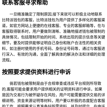
联系客服寻求帮助
一旦精准确定了限制原因,接下来就可以积极主动地联系
比特派钱包的客服，比特派钱包为用户提供了多样化的客服渠
道，如官方网站上便捷的在线客服、专业的客服邮箱等，在与
客服取得联系时，用户要做到清晰、准确地描述钱包被限制的
具体情况，包括限制开始的时间、系统出现的提示信息等关键
细节，要及时提供能够证明自己身份和账户合法性的相关资
料，如注册时使用的手机号码、身份证号码等，通过与客服进
行深入、有效的沟通，全面了解具体的解决办法和详细的处理
流程。
按照要求提供资料进行申诉
倘若钱包被限制是由于合规审查或违反平台规则所导致
的,客服可能会要求用户提供相关的证明资料进行申诉，如果
是因为交易行为被怀疑存在风险，用户可能需要提供交易的详
细说明、资金来源证明等材料，用户要以积极的态度配合客服
的工作，按照要求认真准备好所需资料，并及时提交，在申诉