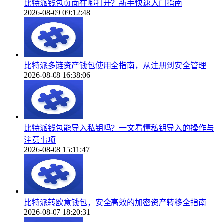
比特派钱包页面在哪打开？新手快速入门指南
2026-08-09 09:12:48
比特派多链资产钱包使用全指南，从注册到安全管理
2026-08-08 16:38:06
比特派钱包能导入私钥吗？一文看懂私钥导入的操作与
注意事项
2026-08-08 15:11:47
比特派转欧意钱包，安全高效的加密资产转移全指南
2026-08-07 18:20:31