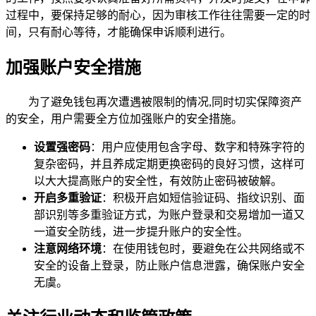
过程中，要保持足够的耐心，因为审核工作往往需要一定的时
间，只有耐心等待，才能确保申诉顺利进行。
加强账户安全措施
为了避免钱包再次遭遇被限制的情况,同时切实保障资产
的安全，用户需要全方位加强账户的安全措施。
设置强密码
：用户应使用包含字母、数字和特殊字符的
复杂密码，并且养成定期更换密码的良好习惯，这样可
以大大提高账户的安全性，有效防止密码被破解。
开启多重验证
：积极开启如短信验证码、指纹识别、面
部识别等多重验证方式，为账户登录和交易增加一道又
一道安全防线，进一步提升账户的安全性。
注意网络环境
：在使用钱包时，要避免在公共网络或不
安全的设备上登录，防止账户信息泄露，确保账户安全
无虞。