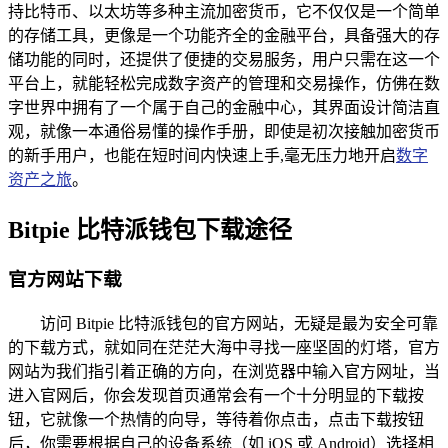
持比特币、以太坊等多种主流加密货币，它不仅仅是一个简单
的存储工具，更像是一个功能齐全的金融平台，具备强大的存
储功能的同时，还提供了便捷的交易服务，用户只需在这一个
平台上，就能轻松完成数字资产的管理和交易操作，仿佛在数
字世界中拥有了一个属于自己的金融中心，其界面设计简洁直
观，就像一本通俗易懂的操作手册，即使是初次接触加密货币
的新手用户，也能在短时间内快速上手,毫无压力地开启
数字
资产之旅
。
Bitpie 比特派钱包下载途径
官方网站下载
访问 Bitpie 比特派钱包的官方网站，无疑是最为安全可靠
的下载方式，就如同在茫茫大海中寻找一座坚固的灯塔，官方
网站为我们指引着正确的方向，在浏览器中输入官方网址，当
进入官网后，你会发现首页通常会有一个十分明显的下载按
钮，它就像一个热情的向导，等待着你点击，点击下载按钮
后，你需要根据自己的设备系统（如 iOS 或 Android）选择相