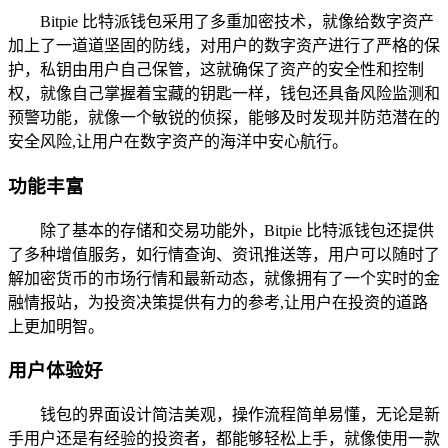
Bitpie 比特派钱包采用了多重加密技术，就像给数字资产
加上了一道道坚固的防线，对用户的数字资产进行了严格的保
护，私钥由用户自己保管，这就确保了资产的安全性和控制
权，就像自己掌握着宝藏的钥匙一样，钱包还具备风险监测和
预警功能，就像一个敏锐的侦探，能够及时发现并防范潜在的
安全风险,让用户在数字资产的海洋中安心航行。
功能丰富
除了基本的存储和交易功能外，Bitpie 比特派钱包还提供
了多种增值服务，如行情查询、资讯推送等，用户可以随时了
解加密货币的市场行情和最新动态，就像拥有了一个实时的金
融情报站，为投资决策提供有力的参考,让用户在投资的道路
上更加明智。
用户体验好
钱包的界面设计简洁美观，操作流程简单易懂，无论是新
手用户还是有经验的投资者，都能够轻松上手，就像使用一款