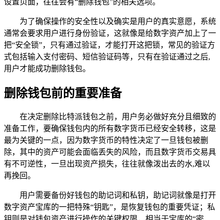
设置页面，往往会有“删除钱包”的相关选项。
为了确保操作的安全性以及确实是用户的真实意愿，系统
通常会要求用户进行身份验证，这就像是给数字资产加上了一
把“安全锁”，只有通过验证，才能打开这把锁，常见的验证方
式包括输入支付密码、短信验证码等，只有在验证通过之后,
用户才能成功删除钱包。
删除钱包前的重要准备
在决定删除比特派钱包之前，用户务必做好充分且细致的
准备工作，要确保钱包内的所有数字货币已经安全转移，这是
最为关键的一点，因为数字货币的特性决定了一旦钱包被删
除，其中的资产可能会面临丢失的风险，而且数字货币交易具
有不可逆性，一旦出现资产损失，往往就像泼出去的水,难以
再挽回。
用户需要备份好钱包的助记词和私钥，助记词就像是打开
数字资产宝库的一把特殊“钥匙”，是恢复钱包的重要凭证；私
钥则是对钱包资产进行操作的关键权限，相当于宝库的“密