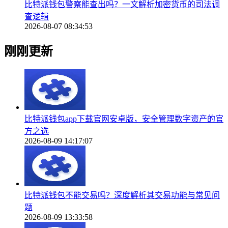
比特派钱包警察能查出吗？一文解析加密货币的司法调
查逻辑
2026-08-07 08:34:53
刚刚更新
比特派钱包app下载官网安卓版，安全管理数字资产的官
方之选
2026-08-09 14:17:07
比特派钱包不能交易吗？深度解析其交易功能与常见问
题
2026-08-09 13:33:58