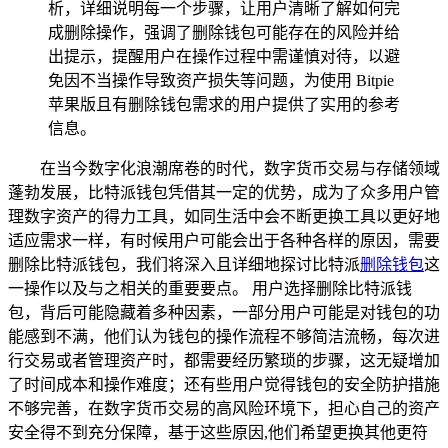
析，详细说明每一个步骤，让用户清晰了解如何完
成删除操作，强调了删除钱包可能存在的风险并给
出提示，提醒用户在操作过程中需谨慎对待，以避
免因不当操作导致资产损失等问题，为使用 Bitpie
苹果版且有删除钱包需求的用户提供了实用的参考
信息。
在当今数字化浪潮席卷的时代，数字货币交易与存储领域
蓬勃发展，比特派钱包凭借其一定的优势，成为了众多用户管
理数字资产的得力工具，如同生活中会不断更换工具以更好地
适应需求一样，有时候用户可能会出于各种各样的原因，需要
删除比特派钱包，我们将深入且详细地探讨比特派
删除钱包
这
一操作以及与之相关的重要要点。 用户选择删除比特派钱
包，背后可能隐藏着多种因素，一部分用户可能是对钱包的功
能感到不满，他们认为钱包的操作流程不够简洁流畅，每次进
行交易或者管理资产时，都需要经历繁琐的步骤，这无疑增加
了时间成本和操作难度；还有些用户觉得钱包的安全防护措施
不够完善，在数字货币交易的高风险环境下，担心自己的资产
安全得不到充分保障，基于这些原因,他们希望更换其他更符