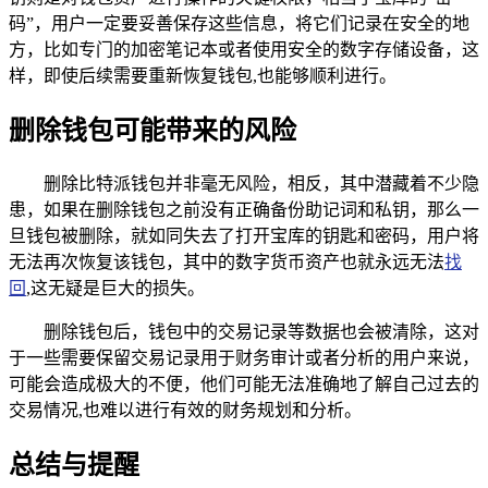
码”，用户一定要妥善保存这些信息，将它们记录在安全的地
方，比如专门的加密笔记本或者使用安全的数字存储设备，这
样，即使后续需要重新恢复钱包,也能够顺利进行。
删除钱包可能带来的风险
删除比特派钱包并非毫无风险，相反，其中潜藏着不少隐
患，如果在删除钱包之前没有正确备份助记词和私钥，那么一
旦钱包被删除，就如同失去了打开宝库的钥匙和密码，用户将
无法再次恢复该钱包，其中的数字货币资产也就永远无法
找
回
,这无疑是巨大的损失。
删除钱包后，钱包中的交易记录等数据也会被清除，这对
于一些需要保留交易记录用于财务审计或者分析的用户来说，
可能会造成极大的不便，他们可能无法准确地了解自己过去的
交易情况,也难以进行有效的财务规划和分析。
总结与提醒