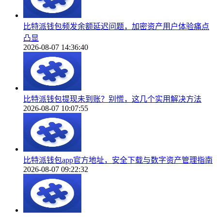
比特派钱包频发余额延迟问题，加密资产用户体验痛点
凸显
2026-08-07 14:36:40
比特派钱包提现未到账？别慌，这几个实用解决方法
2026-08-07 10:07:55
比特派钱包app官方地址，安全下载与数字资产管理指南
2026-08-07 09:22:32