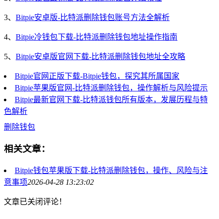
3、
Bitpie安卓版-比特派删除钱包账号方法全解析
4、
Bitpie冷钱包下载-比特派删除钱包地址操作指南
5、
Bitpie安卓版官网下载-比特派删除钱包地址全攻略
Bitpie官网正版下载-Bitpie钱包，探究其所属国家
Bitpie苹果版官网-比特派删除钱包，操作解析与风险提示
Bitpie最新官网下载-比特派钱包所有版本，发展历程与特
色解析
删除钱包
相关文章：
Bitpie钱包苹果版下载-比特派删除钱包，操作、风险与注
意事项
2026-04-28 13:23:02
文章已关闭评论！