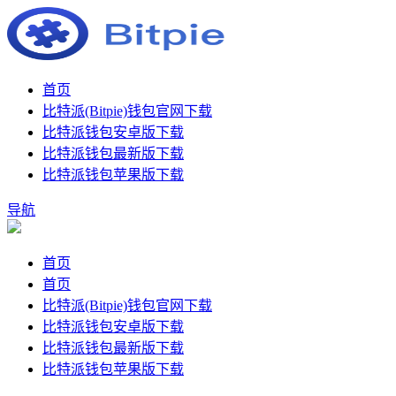
首页
比特派(Bitpie)钱包官网下载
比特派钱包安卓版下载
比特派钱包最新版下载
比特派钱包苹果版下载
导航
首页
首页
比特派(Bitpie)钱包官网下载
比特派钱包安卓版下载
比特派钱包最新版下载
比特派钱包苹果版下载