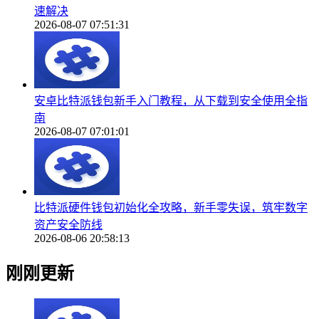
速解决
2026-08-07 07:51:31
安卓比特派钱包新手入门教程，从下载到安全使用全指
南
2026-08-07 07:01:01
比特派硬件钱包初始化全攻略，新手零失误，筑牢数字
资产安全防线
2026-08-06 20:58:13
刚刚更新