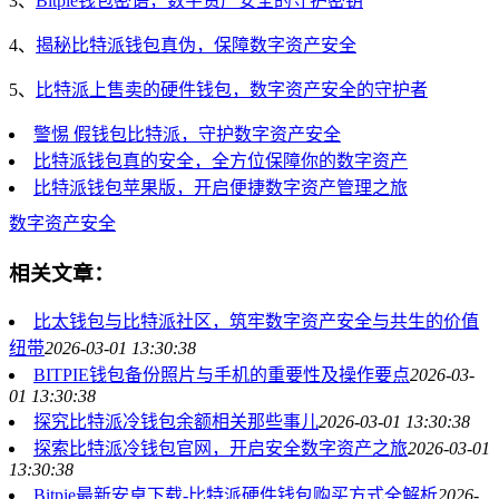
3、
Bitpie钱包密语，数字资产安全的守护密钥
4、
揭秘比特派钱包真伪，保障数字资产安全
5、
比特派上售卖的硬件钱包，数字资产安全的守护者
警惕 假钱包比特派，守护数字资产安全
比特派钱包真的安全，全方位保障你的数字资产
比特派钱包苹果版，开启便捷数字资产管理之旅
数字资产安全
相关文章：
比太钱包与比特派社区，筑牢数字资产安全与共生的价值
纽带
2026-03-01 13:30:38
BITPIE钱包备份照片与手机的重要性及操作要点
2026-03-
01 13:30:38
探究比特派冷钱包余额相关那些事儿
2026-03-01 13:30:38
探索比特派冷钱包官网，开启安全数字资产之旅
2026-03-01
13:30:38
Bitpie最新安卓下载-比特派硬件钱包购买方式全解析
2026-