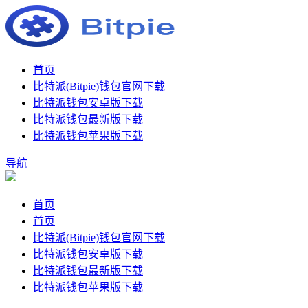
首页
比特派(Bitpie)钱包官网下载
比特派钱包安卓版下载
比特派钱包最新版下载
比特派钱包苹果版下载
导航
首页
首页
比特派(Bitpie)钱包官网下载
比特派钱包安卓版下载
比特派钱包最新版下载
比特派钱包苹果版下载