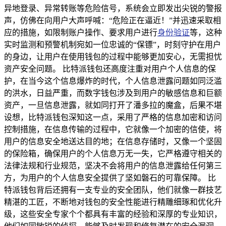
异地登录、异常转账等危险信号，系统会立即发出尖锐的警报
声，仿佛在向用户大声呼喊：“危险正在逼近！”并迅速采取相
应的措施，如限制账户操作、要求用户进行
身份验证
等，这种
实时监测和预警机制宛如一位忠诚的“保镖”，时刻守护在用户
的身边，让用户在使用钱包的过程中能够更加安心，无需担忧
资产安全问题。 比特派钱包还高度注重对用户个人信息的保
护，在当今这个信息爆炸的时代，个人信息泄露问题如同泛滥
的洪水，日益严重，而数字钱包涉及到用户的敏感信息和巨额
资产，一旦信息泄露，就如同打开了潘多拉的魔盒，后果不堪
设想，比特派钱包深知这一点，采用了严格的信息加密和访问
控制措施，在信息传输的过程中，它就像一个加密的信使，将
用户的信息安全地送达目的地；在信息存储时，又像一个坚固
的保险箱，确保用户的个人信息万无一失，它严格遵守相关的
法律法规和行业规范，坚决不会将用户的信息泄露给任何第三
方，为用户的个人信息安全提供了坚如磐石的可靠保障。 比
特派钱包背后还拥有一支专业的安全团队，他们就像一群技艺
精湛的工匠，不断地对钱包的安全性能进行精雕细琢和优化升
级，这些安全专家个个都具有丰富的经验和深厚的专业知识，