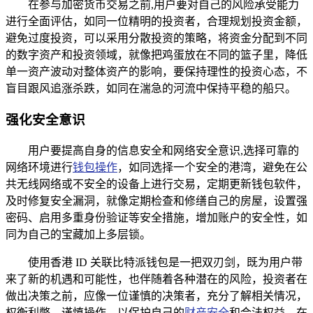
在参与加密货币交易之前,用户要对自己的风险承受能力
进行全面评估，如同一位精明的投资者，合理规划投资金额，
避免过度投资，可以采用分散投资的策略，将资金分配到不同
的数字资产和投资领域，就像把鸡蛋放在不同的篮子里，降低
单一资产波动对整体资产的影响，要保持理性的投资心态，不
盲目跟风追涨杀跌，如同在湍急的河流中保持平稳的船只。
强化安全意识
用户要提高自身的信息安全和网络安全意识,选择可靠的
网络环境进行
钱包操作
，如同选择一个安全的港湾，避免在公
共无线网络或不安全的设备上进行交易，定期更新钱包软件，
及时修复安全漏洞，就像定期检查和修缮自己的房屋，设置强
密码、启用多重身份验证等安全措施，增加账户的安全性，如
同为自己的宝藏加上多层锁。
使用香港 ID 关联比特派钱包是一把双刃剑，既为用户带
来了新的机遇和可能性，也伴随着各种潜在的风险，投资者在
做出决策之前，应像一位谨慎的决策者，充分了解相关情况，
权衡利弊，谨慎操作，以保护自己的
财产安全
和合法权益，在