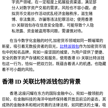
字资产领域，在一定程度上拓展投资渠道，满足部
分人对数字资产交易的需求，风险也不容小觑，虚
拟货币交易炒作活动扰乱经济金融秩序，滋生赌
博、非法集资、诈骗等违法犯罪活动；使用香港
ID 关联钱包存在信息安全隐患，可能导致个人隐
私泄露、资金被盗用等问题，需谨慎对待。
在当今数字化金融的时代,加密货币领域如同一颗璀璨的
新星，吸引着无数投资者的目光，
比特派钱包
作为加密货币钱
包中的知名品牌，宛如一座坚固的城堡，为用户提供了便捷、
安全的数字资产存储和交易服务，使用香港 ID 关联比特派钱
包这一行为，恰似一把双刃剑，既蕴含着诱人的机遇，也隐藏
着不可小觑的风险。
香港 ID 关联比特派钱包的背景
香港,这座闪耀在东方的国际金融中心，宛如一艘领航的
巨轮，在金融科技的海洋中始终保持着开放且前沿的姿态，其
成熟的金融体系和相对完善的法律法规，如同肥沃的土壤，吸