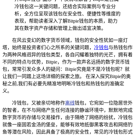
冷钱包这一关键问题，还结合实际案例与专业分
析，全方位呈现该钱包在安全性、便捷性等维度的
表现，帮助读者深入了解Bitpie钱包的本质，助力
其在数字资产存储和管理上做出适宜决策。
在风云变幻的数字货币领域，钱包的安全性犹如一座灯
塔，始终是投资者们心之所系的关键问题，
冷钱包
与热钱包作
为两种风格迥异的钱包类型，各自闪耀着独特的光芒，拥有着
不同的特点与优势，Bitpie，作为一款声名远扬的数字货币钱
包，常常引发众多人的疑问：Bitpie究竟是不是冷钱包呢？就
让我们一同踏上这场详细的探索之旅。 在深入探究Bitpie的奥
秘之前,我们有必要先精准地明晰冷钱包和热钱包的准确定
义。
冷钱包，又被亲切地称作
离线
钱包，它宛如一位隐居世外
的智者，在不与网络产生任何连接的静谧环境中，默默地完成
数字货币的存储与交易操作，由于隔绝了网络的纷扰，冷钱包
就像一座固若金汤的堡垒，能够有效地抵御黑客攻击和网络钓
鱼等潜在风险，因此具备了极高的安全性，常见的冷钱包形式