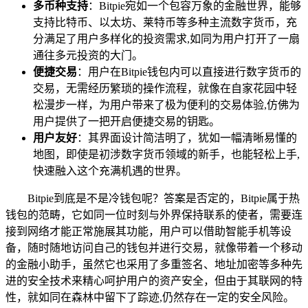
多币种支持
：Bitpie宛如一个包容万象的金融世界，能够
支持比特币、以太坊、莱特币等多种主流数字货币，充
分满足了用户多样化的投资需求,如同为用户打开了一扇
通往多元投资的大门。
便捷交易
：用户在Bitpie钱包内可以直接进行数字货币的
交易，无需经历繁琐的操作流程，就像在自家花园中轻
松漫步一样，为用户带来了极为便利的交易体验,仿佛为
用户提供了一把开启便捷交易的钥匙。
用户友好
：其界面设计简洁明了，犹如一幅清晰易懂的
地图，即使是初涉数字货币领域的新手，也能轻松上手,
快速融入这个充满机遇的世界。
Bitpie到底是不是冷钱包呢？答案是否定的，Bitpie属于热
钱包的范畴，它如同一位时刻与外界保持联系的使者，需要连
接到网络才能正常施展其功能，用户可以借助智能手机等设
备，随时随地访问自己的钱包并进行交易，就像带着一个移动
的金融小助手，虽然它也采用了多重签名、地址加密等多种先
进的安全技术来精心呵护用户的资产安全，但由于其联网的特
性，就如同在森林中留下了踪迹,仍然存在一定的安全风险。