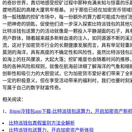
的奇妙世界，真切地感受挖矿过程中那种充满未知与惊喜的乐
拔地而起的高楼大厦筑牢根基。 对于那些已经在加密货币领
场一般残酷的挖矿市场中，每一份额外的算力都可能成为他们
一把神奇的钥匙，促使他们进一步深入探索比特派钱包的其他
比特派钱包送算力的活动就像是一颗投入平静湖面的石子，具
用户群体，随着越来越多新鲜血液的注入，如同源源不断的溪
流，这对于加密货币行业的长期健康发展而言，具有举足轻重
莫测的海洋，具有高度的不确定性和风险性，虽然比特派钱包
如海上的狂风骤浪，大起大落；挖矿难度也会随着时间的推移
场的各种风险和规则，就像在航海前详细了解海洋的气象和暗
创新性和吸引力的大胆尝试，它为加密货币爱好者们带来了全
一定的积极意义，但在享受活动带来的福利时，我们也要时刻
写属于自己的数字财富传奇。
相关阅读：
1、
Bitpie冷钱包app下载-比特派钱包送算力，开启加密资产新
比特派钱包真假鉴别方法全解析
比特派钱包送算力，开启加密资产新体验