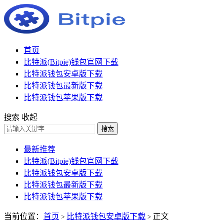
首页
比特派(Bitpie)钱包官网下载
比特派钱包安卓版下载
比特派钱包最新版下载
比特派钱包苹果版下载
搜索
收起
搜索
最新推荐
比特派(Bitpie)钱包官网下载
比特派钱包安卓版下载
比特派钱包最新版下载
比特派钱包苹果版下载
当前位置：
首页
比特派钱包安卓版下载
正文
>
>