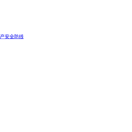
产安全防线