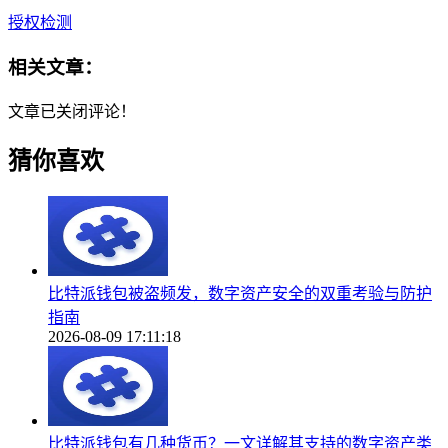
授权检测
相关文章：
文章已关闭评论！
猜你喜欢
比特派钱包被盗频发，数字资产安全的双重考验与防护
指南
2026-08-09 17:11:18
比特派钱包有几种货币？一文详解其支持的数字资产类