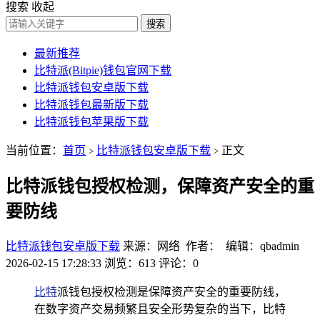
搜索
收起
搜索
最新推荐
比特派(Bitpie)钱包官网下载
比特派钱包安卓版下载
比特派钱包最新版下载
比特派钱包苹果版下载
当前位置：
首页
比特派钱包安卓版下载
正文
>
>
比特派钱包授权检测，保障资产安全的重
要防线
比特派钱包安卓版下载
来源：网络 作者： 编辑：qbadmin
2026-02-15 17:28:33
浏览：613
评论：0
比特
派钱包授权检测是保障资产安全的重要防线，
在数字资产交易频繁且安全形势复杂的当下，比特