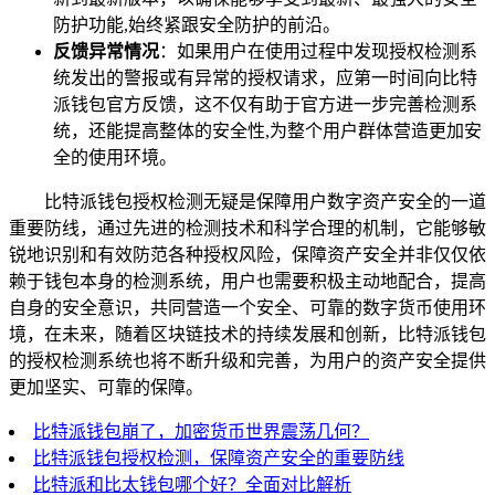
防护功能,始终紧跟安全防护的前沿。
反馈异常情况
：如果用户在使用过程中发现授权检测系
统发出的警报或有异常的授权请求，应第一时间向比特
派钱包官方反馈，这不仅有助于官方进一步完善检测系
统，还能提高整体的安全性,为整个用户群体营造更加安
全的使用环境。
比特派钱包授权检测无疑是保障用户数字资产安全的一道
重要防线，通过先进的检测技术和科学合理的机制，它能够敏
锐地识别和有效防范各种授权风险，保障资产安全并非仅仅依
赖于钱包本身的检测系统，用户也需要积极主动地配合，提高
自身的安全意识，共同营造一个安全、可靠的数字货币使用环
境，在未来，随着区块链技术的持续发展和创新，比特派钱包
的授权检测系统也将不断升级和完善，为用户的资产安全提供
更加坚实、可靠的保障。
比特派钱包崩了，加密货币世界震荡几何？
比特派钱包授权检测，保障资产安全的重要防线
比特派和比太钱包哪个好？全面对比解析