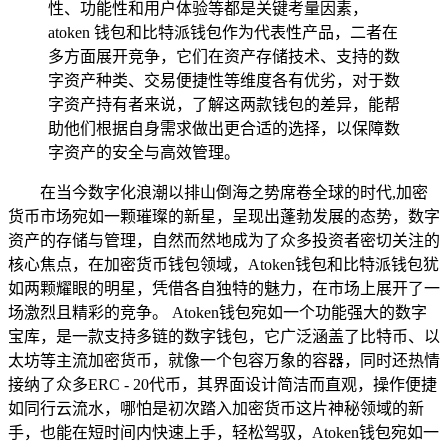
性、功能性和用户体验等都是关键考量因素，
atoken 钱包和比特派钱包作为代表性产品，二者在
多方面展开竞争，它们在资产存储技术、支持的数
字资产种类、交易便捷性等维度各有优劣，对于数
字资产持有者来说，了解这两款钱包的差异，能帮
助他们根据自身需求做出更合适的选择，以保障数
字资产的安全与高效管理。
在当今数字化浪潮以排山倒海之势席卷全球的时代,加密
货币市场宛如一颗璀璨的新星，呈现出蓬勃发展的态势，数字
资产的存储与管理，自然而然地成为了众多投资者密切关注的
核心焦点，在加密货币钱包领域，Atoken钱包和比特派钱包犹
如两颗耀眼的明星，凭借各自独特的魅力，在市场上展开了一
场激烈且精彩的竞争。 Atoken钱包宛如一个功能强大的数字
宝库，是一款支持多链的数字钱包，它广泛涵盖了比特币、以
太坊等主流加密货币，就像一个包容万象的容器，同时还热情
接纳了众多ERC - 20代币，其界面设计简洁而直观，操作便捷
如同行云流水，哪怕是初次踏入加密货币这片神秘领域的新
手，也能在短时间内快速上手，轻松驾驭，Atoken钱包宛如一