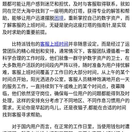
题都可能让用户感到迷茫和担忧，及时与客服取得联系，就如
同在茫茫大海中找到了一座明亮的灯塔，获得专业的解答和帮
助，能够让用户迅速摆脱
困境
，重新掌控自己的数字资产，而
了解客服的上班时间，无疑是驶向这座灯塔的指南针,是实现
及时求助的重要前提。
比特派钱包的
客服上班时间
并非随意设定，而是经过了运
营团队的精心规划和安排，通常情况下，客服团队遵循着一套
科学合理的工作时段，他们就像一群守护数字资产的卫士，在
大多数用户活跃的时间段内严阵以待，随时准备为用户排忧解
难，客服上班时间覆盖了工作日的大部分时间，从上午的某个
时间点开始，阳光洒进办公室，客服人员精神饱满地开启一天
的服务工作，一直持续到下午或晚上的某个时间点，夜幕降
临，他们依然坚守岗位，确保每一位用户的问题都能得到及时
处理，这样的安排充分考虑了不同地区、不同作息习惯用户的
需求，无论你是早起的鸟儿，还是夜猫子,都能在合适的时间
找到客服寻求帮助。
对于国内用户而言，在正常的工作日里，当使用钱包时遭