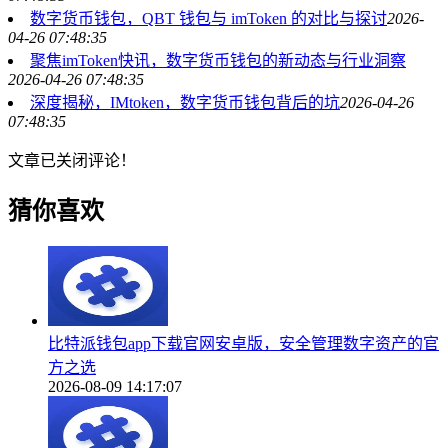
数字货币钱包，QBT 钱包与 imToken 的对比与探讨
2026-
04-26 07:48:35
聚焦imToken快讯，数字货币钱包的新动态与行业洞察
2026-04-26 07:48:35
深度揭秘，IMtoken，数字货币钱包背后的坑
2026-04-26
07:48:35
文章已关闭评论！
猜你喜欢
比特派钱包app下载官网安卓版，安全管理数字资产的官
方之选
2026-08-09 14:17:07