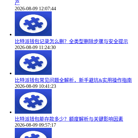
产
2026-08-09 12:07:44
比特派钱包记录怎么删？全类型删除步骤与安全提示
2026-08-09 11:24:30
比特派钱包常见问题全解析，新手避坑&实用操作指南
2026-08-09 10:41:23
比特派钱包能存款多少？额度解析与关键影响因素
2026-08-09 09:57:17