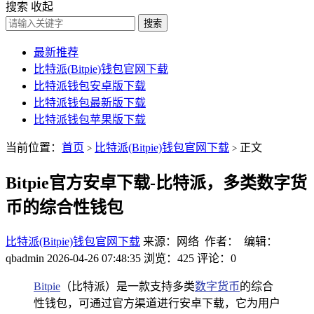
搜索
收起
搜索
最新推荐
比特派(Bitpie)钱包官网下载
比特派钱包安卓版下载
比特派钱包最新版下载
比特派钱包苹果版下载
当前位置：
首页
比特派(Bitpie)钱包官网下载
正文
>
>
Bitpie官方安卓下载-比特派，多类数字货
币的综合性钱包
比特派(Bitpie)钱包官网下载
来源：网络 作者： 编辑：
qbadmin
2026-04-26 07:48:35
浏览：425
评论：0
Bitpie
（比特派）是一款支持多类
数字货币
的综合
性钱包，可通过官方渠道进行安卓下载，它为用户