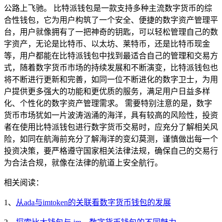
公路上飞驰。 比特派钱包是一款支持多种主流数字货币的综
合性钱包，它为用户构筑了一个安全、便捷的数字资产管理平
台，用户就像拥有了一把神奇的钥匙，可以轻松管理自己的数
字资产，无论是比特币、以太坊、莱特币，还是比特币现金
等，用户都能在比特派钱包中找到最适合自己的管理和交易方
式，随着数字货币市场的持续发展和不断演变，比特派钱包也
将不断进行更新和完善，如同一位不断进化的数字卫士，为用
户提供更多强大的功能和更优质的服务，满足用户日益多样
化、个性化的数字资产管理需求。 需要特别注意的是，数字
货币市场犹如一片波涛汹涌的海洋，具有较高的风险性，投资
者在使用比特派钱包进行数字货币交易时，应充分了解相关风
险，如同在航海前充分了解海洋的变幻莫测，谨慎做出每一个
投资决策，要严格遵守国家相关法律法规，确保自己的交易行
为合法合规，就像在法律的航道上安全航行。
相关阅读：
1、
从ada与imtoken的关联看数字货币钱包的发展