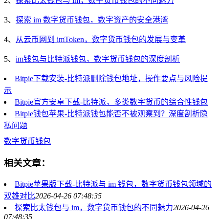
2、
探索比太钱包与 im，数字货币钱包的不同魅力
3、
探索 im 数字货币钱包，数字资产的安全港湾
4、
从云币网到 imToken，数字货币钱包的发展与变革
5、
im钱包与比特派钱包，数字货币钱包的深度剖析
Bitpie下载安装-比特派删除钱包地址，操作要点与风险提
示
Bitpie官方安卓下载-比特派，多类数字货币的综合性钱包
Bitpie钱包苹果-比特派钱包能否不被观察到？深度剖析隐
私问题
数字货币钱包
相关文章：
Bitpie苹果版下载-比特派与 im 钱包，数字货币钱包领域的
双雄对比
2026-04-26 07:48:35
探索比太钱包与 im，数字货币钱包的不同魅力
2026-04-26
07:48:35