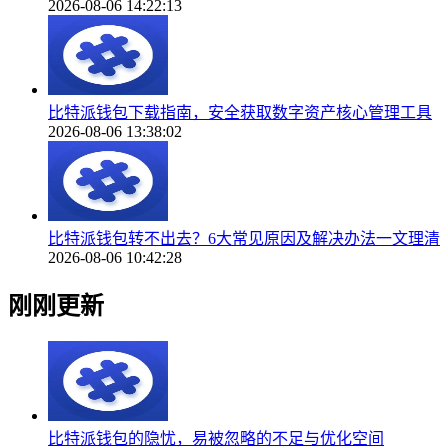
2026-08-06 14:22:13
比特派钱包下载指南，安全获取数字资产核心管理工具
2026-08-06 13:38:02
比特派钱包转不出去？6大常见原因及解决办法一文理清
2026-08-06 10:42:28
刚刚更新
比特派钱包的隐忧，易被忽略的不足与优化空间