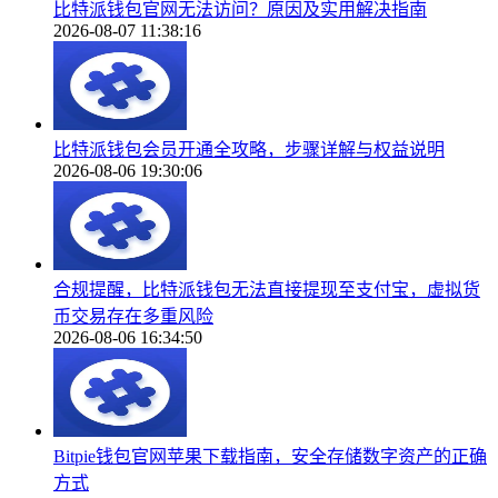
比特派钱包官网无法访问？原因及实用解决指南
2026-08-07 11:38:16
比特派钱包会员开通全攻略，步骤详解与权益说明
2026-08-06 19:30:06
合规提醒，比特派钱包无法直接提现至支付宝，虚拟货
币交易存在多重风险
2026-08-06 16:34:50
Bitpie钱包官网苹果下载指南，安全存储数字资产的正确
方式