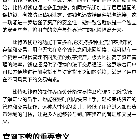
资产的核心密钥，一旦泄露，用户的资产将面临巨大的损失风
险，比特派钱包通过多重加密，如同为私钥加上了层层坚固的
保护锁，有效防止私钥泄露，该钱包还支持硬件钱包连接，这
一功能进一步增强了资产的安全性，硬件钱包就像是一个独立
的安全堡垒，将用户的资产与外界潜在的风险隔离开来。
比特派钱包的功能丰富多样,它支持多种主流加密货币的
存储和交易，用户无需在多个钱包之间来回切换，就可以在一
个钱包中轻松管理不同类型的数字资产，极大地提高了资产管
理的效率，钱包还提供了便捷的法币交易通道，这意味着用户
可以方便地进行加密货币与法定货币之间的兑换，满足了用户
在不同场景下的交易需求。
比特派钱包的操作界面设计简洁易懂,即使是对加密货币
了解甚少的新手，也能在短时间内快速上手，轻松完成资产的
管理和交易操作，这种人性化的设计，降低了用户进入加密货
币领域的门槛，让更多人能够参与到加密资产的管理和交易中
来。
官网下载的重要意义