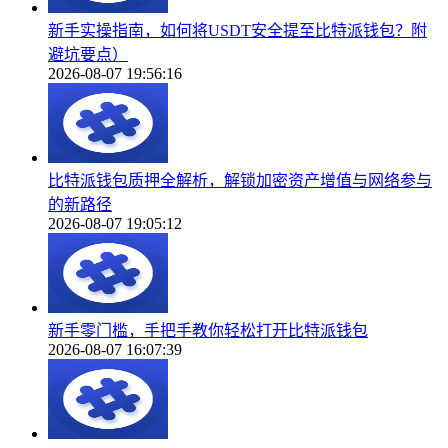
新手实操指南，如何将USDT安全提至比特派钱包？附
避坑要点）
2026-08-07 19:56:16
比特派钱包质押全解析，解锁加密资产增值与网络参与
的新路径
2026-08-07 19:05:12
新手零门槛，手把手教你轻松打开比特派钱包
2026-08-07 16:07:39