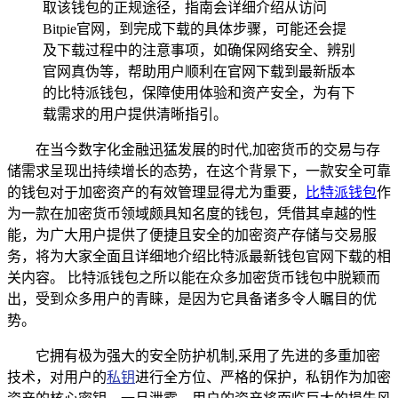
取该钱包的正规途径，指南会详细介绍从访问
Bitpie官网，到完成下载的具体步骤，可能还会提
及下载过程中的注意事项，如确保网络安全、辨别
官网真伪等，帮助用户顺利在官网下载到最新版本
的比特派钱包，保障使用体验和资产安全，为有下
载需求的用户提供清晰指引。
在当今数字化金融迅猛发展的时代,加密货币的交易与存
储需求呈现出持续增长的态势，在这个背景下，一款安全可靠
的钱包对于加密资产的有效管理显得尤为重要，
比特派钱包
作
为一款在加密货币领域颇具知名度的钱包，凭借其卓越的性
能，为广大用户提供了便捷且安全的加密资产存储与交易服
务，将为大家全面且详细地介绍比特派最新钱包官网下载的相
关内容。 比特派钱包之所以能在众多加密货币钱包中脱颖而
出，受到众多用户的青睐，是因为它具备诸多令人瞩目的优
势。
它拥有极为强大的安全防护机制,采用了先进的多重加密
技术，对用户的
私钥
进行全方位、严格的保护，私钥作为加密