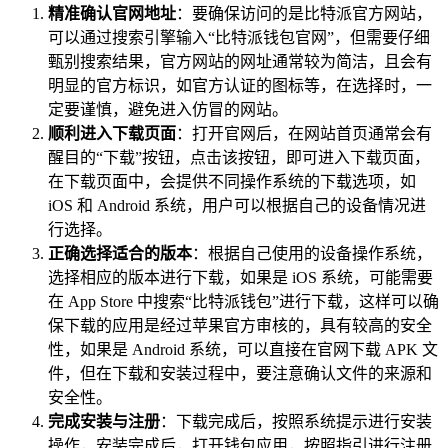
精准确认官网地址
：要确保访问的是比特派官方网站，
可以通过搜索引擎输入“比特派钱包官网”，但需要仔细
甄别搜索结果，官方网站的网址通常较为简洁，且会有
明显的官方标识，如官方认证的图标等，在选择时，一
定要谨慎，避免进入仿冒的网站。
顺利进入下载页面
：打开官网后，在网站首页通常会有
醒目的“下载”按钮，点击该按钮，即可进入下载页面，
在下载页面中，会提供不同操作系统的下载选项，如
iOS 和 Android 系统，用户可以根据自己的设备情况进
行选择。
正确选择适合的版本
：根据自己使用的设备操作系统，
选择相应的版本进行下载，如果是 iOS 系统，可能需要
在 App Store 中搜索“比特派钱包”进行下载，这样可以确
保下载的应用是经过苹果官方审核的，具有较高的安全
性，如果是 Android 系统，可以直接在官网下载 APK 文
件，但在下载和安装过程中，要注意确认文件的来源和
安全性。
完成安装与注册
：下载完成后，按照系统提示进行安装
操作，安装完成后，打开钱包应用，按照指引进行注册