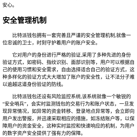
安心。
安全管理机制
比特派钱包拥有一套完善且严谨的安全管理机制,就像一
位忠诚的卫士，时刻守护着用户的账户安全。
它对用户的身份进行严格的验证,采用了多种先进的身份
验证方式，如密码、指纹识别、面部识别等，用户可以根据自
己的使用习惯和安全需求，自由选择适合自己的验证方式，这
种多样化的验证方式大大增加了账户的安全性，让不法分子难
以逾越这道身份验证的防线。
比特派钱包还设有风险监控系统,该系统就像一个敏锐的
“安全哨兵”，会实时监测钱包的交易行为和账户状态，一旦发
现异常情况，如异常的资金转移、登录地点异常等，会立即向
用户发出警报，并迅速采取相应的措施，如冻结账户等，以保
障用户的资金安全，这种实时监控和快速响应的机制，为用户
的数字资产安全提供了强有力的保障。