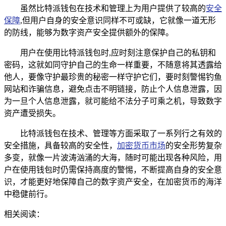
虽然比特派钱包在技术和管理上为用户提供了较高的
安全
保障
,但用户自身的安全意识同样不可或缺，它就像一道无形
的防线，能够为数字资产安全提供额外的保障。
用户在使用比特派钱包时,应时刻注意保护自己的私钥和
密码，这就如同守护自己的生命一样重要，不随意将其透露给
他人，要像守护最珍贵的秘密一样守护它们，要时刻警惕钓鱼
网站和诈骗信息，避免点击不明链接，防止个人信息泄露，因
为一旦个人信息泄露，就可能给不法分子可乘之机，导致数字
资产遭受损失。
比特派钱包在技术、管理等方面采取了一系列行之有效的
安全措施，具备较高的安全性，
加密货币市场
的安全形势复杂
多变，就像一片波涛汹涌的大海，随时可能出现各种风险，用
户在使用钱包时仍需保持高度的警惕，不断提高自身的安全意
识，才能更好地保障自己的数字资产安全，在加密货币的海洋
中稳健前行。
相关阅读：