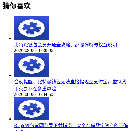
猜你喜欢
比特派钱包会员开通全攻略，步骤详解与权益说明
2026-08-06 19:30:06
合规提醒，比特派钱包无法直接提现至支付宝，虚拟货
币交易存在多重风险
2026-08-06 16:34:50
Bitpie钱包官网苹果下载指南，安全存储数字资产的正确