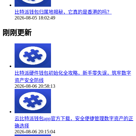
比特派钱包归属地揭秘，它真的是香港的吗？
2026-08-05 18:02:49
刚刚更新
比特派硬件钱包初始化全攻略，新手零失误，筑牢数字
资产安全防线
2026-08-06 20:58:13
云比特派钱包app官方下载，安全便捷管理数字资产的正
确选择
2026-08-06 20:15:04