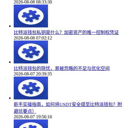
2026-08-08 08:33:30
比特派钱包私钥是什么？加密资产的唯一控制权凭证
2026-08-08 07:02:12
比特派钱包的隐忧，易被忽略的不足与优化空间
2026-08-07 20:39:35
新手实操指南，如何将USDT安全提至比特派钱包？附
避坑要点）
2026-08-07 19:56:16