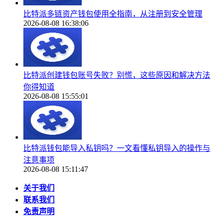
比特派多链资产钱包使用全指南，从注册到安全管理
2026-08-08 16:38:06
比特派创建钱包账号失败？别慌，这些原因和解决方法
你得知道
2026-08-08 15:55:01
比特派钱包能导入私钥吗？一文看懂私钥导入的操作与
注意事项
2026-08-08 15:11:47
关于我们
联系我们
免责声明