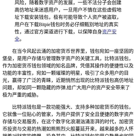
风险，随着数字资产的发展，一些不法分子会创建
高仿地址来迷惑用户，一旦用户不慎在这些虚假地
址下载安装钱包，极有可能导致个人资产被盗取，
用户在下载Bitpie钱包时务必仔细甄别地址的真实
性，通过官方渠道进行下载，以保障自身
资产安
全
。
在当今风起云涌的加密货币世界里，钱包宛如一座坚固的
堡垒，是用户存储与管理数字资产的关键工具，比特派钱包，
作为加密货币钱包领域的知名品牌，凭借其操作的便捷性以及
功能的丰富性，宛如一颗璀璨的明星，吸引了众多用户的目
光，赢得了广泛的青睐，近期悄然出现的比特派钱包高仿地址
问题，却如同一颗隐藏的炸弹,给广大用户的资产安全带来了
极为严重的威胁。
比特派钱包是一款功能强大、支持多种加密货币的钱包，
它就像一位贴心的管家，为用户提供了安全且便捷的数字资产
存储与交易服务，在这个数字化浪潮汹涌澎湃的时代，加密货
币投资与交易的热潮如熊熊烈火般蔓延开来，越来越多的人怀