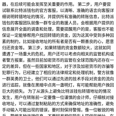
器，在后续可能会发挥至关重要的作用。 第二步，用户要尝
试联系比特派钱包的官方客服，以清晰、准确的语言向客服详
细说明转错地址的情况，并提供所有准确的转账信息，比特派
钱包的客服团队就像一群专业的救援人员，会根据用户提供的
信息展开全面的调查和处理，需要提醒用户的是，客服也不能
保证一定能够帮用户找回转错的资金，因为这其中受到多种因
素的制约，比如接收地址的所有者是否有一颗善良的心，愿意
归还资金等。 第三步，如果转错的资金数额较大，这就如同
遭遇了一场重大的危机，用户还可以考虑向相关的监管机构或
者警方报案，虽然目前加密货币的监管在全球范围内还存在一
定的差异，但在一些国家和地区，对于涉及加密货币的诈骗等
犯罪行为，已经建立了相应的法律规定和处理机制，警方就像
一群英勇的卫士，他们可以通过先进的技术手段对资金的流向
进行追踪，就像在黑暗中点亮一盏明灯，有可能帮助用户挽回
巨大的损失。 为了从源头上避免比特派钱包转错地址的情况
发生，用户在转账前一定要像一位谨慎的会计师，仔细核对接
收地址，可以通过复制粘贴的方式来确保地址的准确性，避免
手动输入可能出现的错误，要时刻保持警惕，像一位敏锐的哨