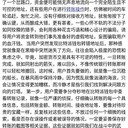
了一个岔路口，资金便可能悄无声息地流向一个完全陌生且不
可控的地址，还有些用户在进行
转账操作
时，仿佛被时间的车
轮追赶，匆忙之间，没有仔细核对接收方地址，就匆匆按下了
确认键，从而酿成大错，更有甚者，一些心怀不轨的不法分子
如同狡猾的猎手，会利用各种花言巧语和精心设计的骗局，诱
导用户将资金转到他们事先准备好的虚假地址，妄图骗取用户
的血汗钱。 当用户突然发现比特派钱包转错地址后，那种感
觉就像是在黑暗中突然迷失了方向，往往会陷入极度的恐慌和
焦虑之中，毕竟，加密货币交易具有不可逆的特性，一旦转账
完成，就如同射出的箭矢，难以回头，不像传统银行转账那样
可以轻松地撤回，这时候，用户首先要做的，就是像一位沉稳
的船长，在暴风雨中保持冷静，因为慌乱就像汹涌的海浪，只
会让情况变得更加糟糕，而冷静才是指引我们找到解决问题方
向的灯塔。 第一步，用户需要争分夺秒地在比特派钱包中查
看转账记录，就像一位严谨的侦探，仔细确认转账的每一个具
体信息，包括转账金额、转账时间、接收地址等，要像对待珍
贵的宝藏一样，反复核对这些信息，不放过任何一个细微的线
索，看是否存在误操作或者被误导的情况，一定要妥善保存好
转账的截图等相关证据，这些证据就如同我们在战斗中的武