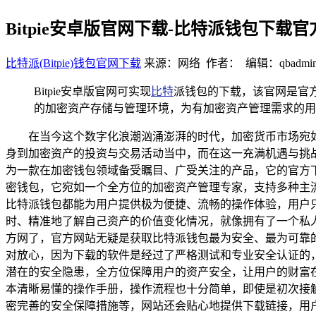
Bitpie安卓版官网下载-比特派钱包下
比特派(Bitpie)钱包官网下载
来源：网络 作者： 编辑：qbadmi
Bitpie安卓版官网可实现
比特
派钱包的下载，该官网是官
的加密资产存储与管理环境，为有加密资产管理需求的用
在当今这个数字化浪潮汹涌澎湃的时代，加密货币市场宛
身到加密资产的投资与交易活动当中，而在这一充满机遇与挑
为一款在加密钱包领域备受瞩目、广受关注的产品，它的官方
密钱包，它宛如一个全方位的加密资产管理专家，支持多种主
比特派钱包都能为用户提供极为便捷、流畅的操作体验，用户
时、精准地了解自己资产的价值变化情况，就像拥有了一个私
方网了，官方网站无疑是获取比特派钱包最为安全、最为可靠
对放心，因为下载的软件是经过了严格测试和专业安全认证的
潜在的安全隐患，全方位保障用户的资产安全，让用户的财富
本清晰易懂的操作手册，操作流程也十分简单，即使是初次接
密完善的安全保障措施等，网站还会贴心地提供下载链接，用