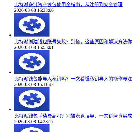
比特派多链资产钱包使用全指南，从注册到安全管理
2026-08-08 16:38:06
比特派创建钱包账号失败？别慌，这些原因和解决方法你
2026-08-08 15:55:01
比特派钱包能导入私钥吗？一文看懂私钥导入的操作与注
2026-08-08 15:11:47
比特派钱包手续费高吗？别被表象误导，一文讲清真实成
2026-08-08 14:28:17