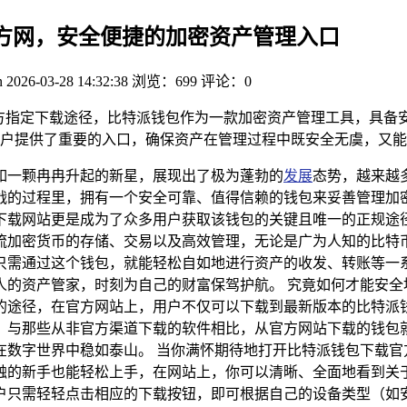
载官方网，安全便捷的加密资产管理入口
n
2026-03-28 14:32:38
浏览：699
评论：0
方指定下载途径，比特派钱包作为一款加密资产管理工具，具备
户提供了重要的入口，确保资产在管理过程中既安全无虞，又能
如一颗冉冉升起的新星，展现出了极为蓬勃的
发展
态势，越来越
战的过程里，拥有一个安全可靠、值得信赖的钱包来妥善管理加
下载网站更是成为了众多用户获取该钱包的关键且唯一的正规途径
流加密货币的存储、交易以及高效管理，无论是广为人知的比特
只需通过这个钱包，就能轻松自如地进行资产的收发、转账等一
人的资产管家，时刻为自己的财富保驾护航。 究竟如何才能安全
的途径，在官方网站上，用户不仅可以下载到最新版本的比特派
，与那些从非官方渠道下载的软件相比，从官方网站下载的钱包
在数字世界中稳如泰山。 当你满怀期待地打开比特派钱包下载官
触的新手也能轻松上手，在网站上，你可以清晰、全面地看到关
户只需轻轻点击相应的下载按钮，即可根据自己的设备类型（如安