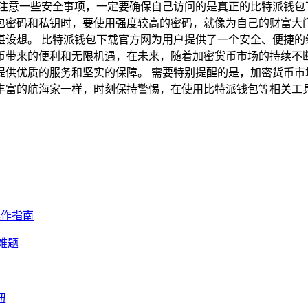
外注意一些安全事项，一定要确保自己访问的是真正的比特派钱包
包密码和私钥时，要使用强度较高的密码，就像为自己的财富大
堪设想。 比特派钱包下载官方网为用户提供了一个安全、便捷的
币带来的便利和无限机遇，在未来，随着加密货币市场的持续不
提供优质的服务和坚实的保障。 需要特别提醒的是，加密货币市
丰富的航海家一样，时刻保持警惕，在使用比特派钱包等相关工
操作指南
难题
纽