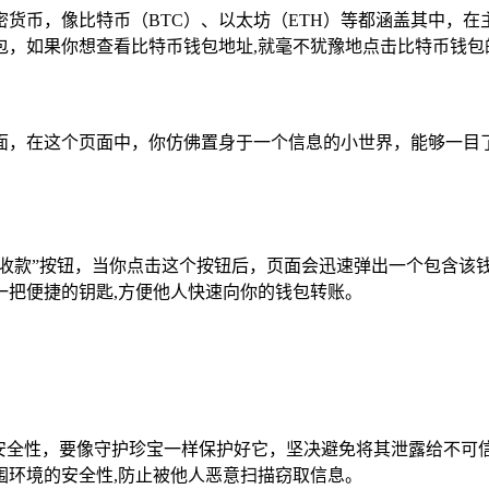
货币，像比特币（BTC）、以太坊（ETH）等都涵盖其中，
包，如果你想查看比特币钱包地址,就毫不犹豫地点击比特币钱包
面，在这个页面中，你仿佛置身于一个信息的小世界，能够一目
“收款”按钮，当你点击这个按钮后，页面会迅速弹出一个包含
一把便捷的钥匙,方便他人快速向你的钱包转账。
其安全性，要像守护珍宝一样保护好它，坚决避免将其泄露给不可
围环境的安全性,防止被他人恶意扫描窃取信息。