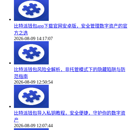
比特派钱包app下载官网安卓版，安全管理数字资产的官
方之选
2026-08-09 14:17:07
比特派钱包风险全解析，非托管模式下的隐藏陷阱与防
范指南
2026-08-09 12:50:54
比特派钱包导入私钥教程，安全便捷，守护你的数字资
产
2026-08-09 12:07:44