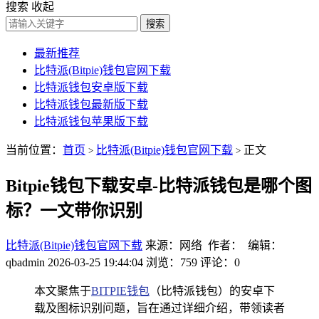
搜索
收起
搜索
最新推荐
比特派(Bitpie)钱包官网下载
比特派钱包安卓版下载
比特派钱包最新版下载
比特派钱包苹果版下载
当前位置：
首页
比特派(Bitpie)钱包官网下载
正文
>
>
Bitpie钱包下载安卓-比特派钱包是哪个图
标？一文带你识别
比特派(Bitpie)钱包官网下载
来源：网络 作者： 编辑：
qbadmin
2026-03-25 19:44:04
浏览：759
评论：0
本文聚焦于
BITPIE钱包
（比特派钱包）的安卓下
载及图标识别问题，旨在通过详细介绍，带领读者