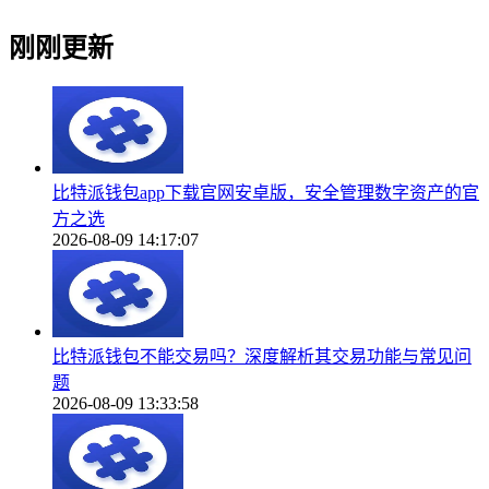
刚刚更新
比特派钱包app下载官网安卓版，安全管理数字资产的官
方之选
2026-08-09 14:17:07
比特派钱包不能交易吗？深度解析其交易功能与常见问
题
2026-08-09 13:33:58