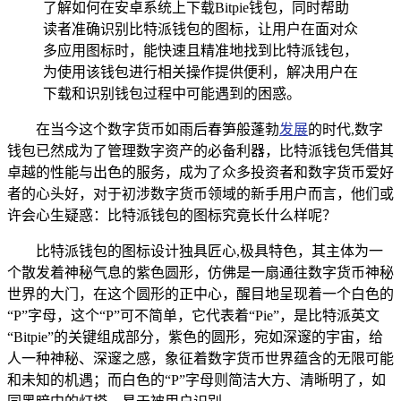
了解如何在安卓系统上下载Bitpie钱包，同时帮助
读者准确识别比特派钱包的图标，让用户在面对众
多应用图标时，能快速且精准地找到比特派钱包，
为使用该钱包进行相关操作提供便利，解决用户在
下载和识别钱包过程中可能遇到的困惑。
在当今这个数字货币如雨后春笋般蓬勃
发展
的时代,数字
钱包已然成为了管理数字资产的必备利器，比特派钱包凭借其
卓越的性能与出色的服务，成为了众多投资者和数字货币爱好
者的心头好，对于初涉数字货币领域的新手用户而言，他们或
许会心生疑惑：比特派钱包的图标究竟长什么样呢？
比特派钱包的图标设计独具匠心,极具特色，其主体为一
个散发着神秘气息的紫色圆形，仿佛是一扇通往数字货币神秘
世界的大门，在这个圆形的正中心，醒目地呈现着一个白色的
“P”字母，这个“P”可不简单，它代表着“Pie”，是比特派英文
“Bitpie”的关键组成部分，紫色的圆形，宛如深邃的宇宙，给
人一种神秘、深邃之感，象征着数字货币世界蕴含的无限可能
和未知的机遇；而白色的“P”字母则简洁大方、清晰明了，如