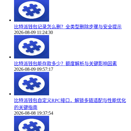
比特派钱包记录怎么删？全类型删除步骤与安全提示
2026-08-09 11:24:30
比特派钱包能存款多少？额度解析与关键影响因素
2026-08-09 09:57:17
比特派钱包自定义RPC接口，解锁多链适配与性能优化
的关键指南
2026-08-08 19:37:54