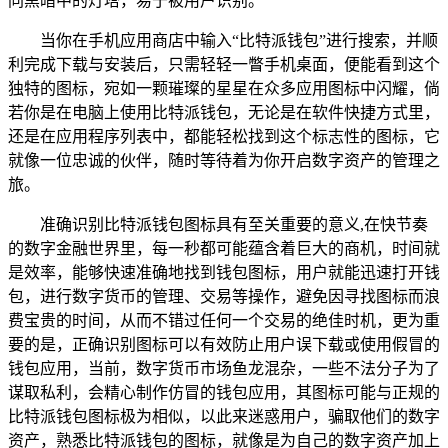
同黑暗中的灯塔，易于被用户识别。
当你在手机应用商店中输入“比特派钱包”进行搜索，并顺
利完成下载与安装后，只需轻轻一瞥手机桌面，便能看到这个
独特的图标，宛如一颗璀璨的星星在众多应用图标中闪耀，倘
若你是在电脑上使用比特派钱包，无论是在软件快捷方式里，
还是在应用程序列表中，都能轻松找到这个标志性的图标，它
就像一位忠诚的伙伴，随时等待着为你开启数字资产的管理之
旅。
准确识别比特派钱包图标具有至关重要的意义,在快节奏
的数字金融世界里，每一秒都可能蕴含着巨大的商机，时间就
是效率，能够快速准确地找到钱包图标，用户就能迅速打开钱
包，进行数字货币的管理、交易等操作，避免因寻找图标而浪
费宝贵的时间，从而不错过任何一个交易的绝佳时机，更为重
要的是，正确识别图标可以有效防止用户误下载或使用假冒的
钱包应用，当前，数字货币市场鱼龙混杂，一些不法分子为了
谋取私利，会精心制作仿冒的钱包应用，其图标可能与正规的
比特派钱包图标极为相似，以此来迷惑用户，骗取他们的数字
资产，熟悉比特派钱包的图标，就像是为自己的数字资产加上