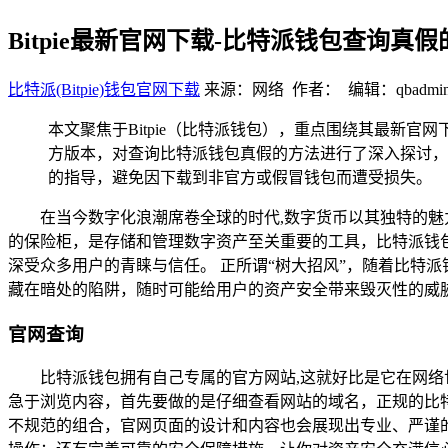
Bitpie最新官网下载-比特派钱包查询真
比特派(Bitpie)钱包官网下载
来源：网络 作者： 编辑：qbadmi
本文聚焦于Bitpie（比特派钱包），重点围绕其最新官
方版本，对查询比特派钱包真假的方法进行了深入探讨，
的指导，避免因下载到非官方或假冒钱包而遭受损失。
在当今数字化浪潮席卷全球的时代,数字货币以其独特的
的保险柜，是存储和管理数字资产至关重要的工具，比特派钱
深受众多用户的青睐与信任。 正所谓“树大招风”，随着比特
藏在暗处的陷阱，随时可能给用户的资产安全带来毁灭性的威
官网查询
比特派钱包拥有自己专属的官方网站,这就好比是它在网络
急于浏览内容，首先要做的是仔细查看网站的域名，正规的比
不规范的组合，官网页面的设计和内容也会展现出专业、严谨