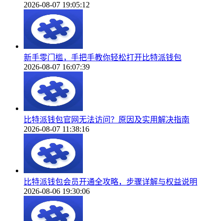
2026-08-07 19:05:12
新手零门槛，手把手教你轻松打开比特派钱包
2026-08-07 16:07:39
比特派钱包官网无法访问？原因及实用解决指南
2026-08-07 11:38:16
比特派钱包会员开通全攻略，步骤详解与权益说明
2026-08-06 19:30:06