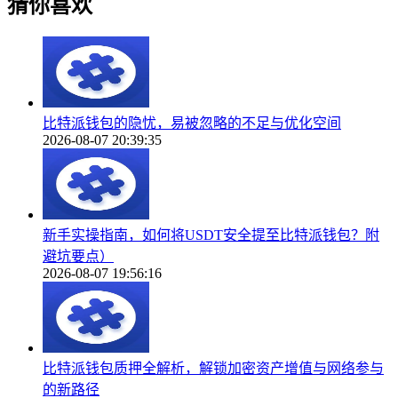
猜你喜欢
比特派钱包的隐忧，易被忽略的不足与优化空间
2026-08-07 20:39:35
新手实操指南，如何将USDT安全提至比特派钱包？附
避坑要点）
2026-08-07 19:56:16
比特派钱包质押全解析，解锁加密资产增值与网络参与
的新路径