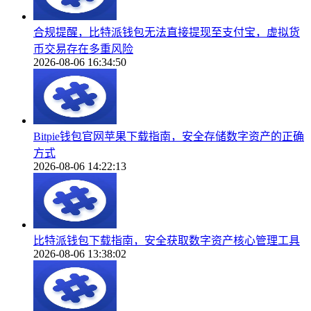
合规提醒，比特派钱包无法直接提现至支付宝，虚拟货
币交易存在多重风险
2026-08-06 16:34:50
Bitpie钱包官网苹果下载指南，安全存储数字资产的正确
方式
2026-08-06 14:22:13
比特派钱包下载指南，安全获取数字资产核心管理工具
2026-08-06 13:38:02