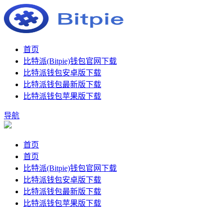
首页
比特派(Bitpie)钱包官网下载
比特派钱包安卓版下载
比特派钱包最新版下载
比特派钱包苹果版下载
导航
首页
首页
比特派(Bitpie)钱包官网下载
比特派钱包安卓版下载
比特派钱包最新版下载
比特派钱包苹果版下载