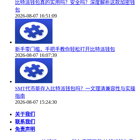
比特派钱包真的实用吗？安全吗？深度解析这款加密钱
包
2026-08-07 16:51:09
新手零门槛，手把手教你轻松打开比特派钱包
2026-08-07 16:07:39
SMT代币能存入比特派钱包吗？一文理清兼容性与实操
指南
2026-08-07 15:24:30
关于我们
联系我们
免责声明