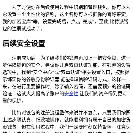
为了方便你在后续使用过程中识别和管理钱包，你可以为
它设置一个个性化的名称，这个名称可以根据你的喜好来定，
我的加密宝库”等，设置完成后，点击“完成”，至此,比特派钱
包的注册就成功了。
后续安全设置
注册成功后，为了给我们的钱包再加上一把安全锁，进一
步保障钱包的安全，建议你开启双重认证功能，在钱包的设置
选项中，找到“安全中心”或“双重认证”相关设置入口，按照提
示绑定你的谷歌身份验证器或选择短信验证码方式，这样一
来，在进行重要操作时，除了输入密码，还需要额外的验证码
验证，这就大大提高了账户的
安全性
,让我们的资产得到更可
靠的保护。
比特派钱包的注册流程整体来说并不复杂，只要我们按照
上述步骤认真、细致地操作，就能顺利拥有属于自己的加密货
币钱包，但在使用过程中，我们一定要时刻保持警惕，注意保