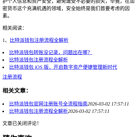
护个人信息和资产安全，避免遭受不必要的损失，毕竟，在加
密货币这个充满机遇的领域，安全始终是我们首要考虑的因
素。
相关阅读：
1、
比特派钱包注册流程全解析
比特派钱包转账没记录，问题出在哪？
比特派钱包注册流程全解析
比特派钱包 iOS 版，开启数字资产便捷管理新时代
注册流程
相关文章：
比特派钱包官网注册账号全流程指南
2026-03-02 17:57:11
比特派钱包注册流程全解析
2026-03-02 17:57:11
文章已关闭评论！