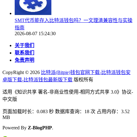
SMT代币能存入比特派钱包吗？一文理清兼容性与实操
指南
2026-08-07 15:24:30
关于我们
联系我们
免责声明
CopyRight ©
2026
比特派(Bitpie)钱包官网下载-比特派钱包安
卓版下载-比特派钱包最新版下载
版权所有
适用《知识共享 署名-非商业性使用-相同方式共享 3.0》协议-
中文版
页面加载时长：0.083 秒 数据库查询：18 次 占用内存：3.52
MB
Powered By
Z-BlogPHP
.