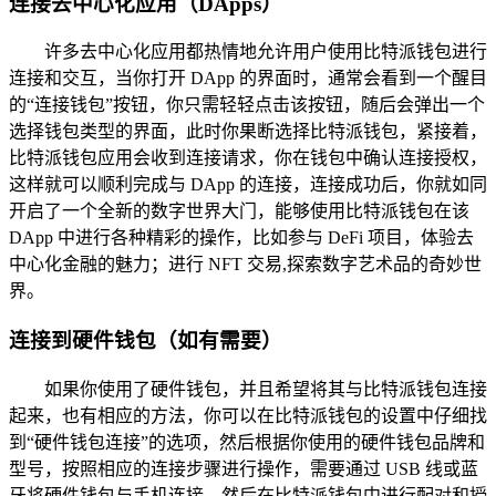
连接去中心化应用（DApps）
许多去中心化应用都热情地允许用户使用比特派钱包进行
连接和交互，当你打开 DApp 的界面时，通常会看到一个醒目
的“连接钱包”按钮，你只需轻轻点击该按钮，随后会弹出一个
选择钱包类型的界面，此时你果断选择比特派钱包，紧接着，
比特派钱包应用会收到连接请求，你在钱包中确认连接授权，
这样就可以顺利完成与 DApp 的连接，连接成功后，你就如同
开启了一个全新的数字世界大门，能够使用比特派钱包在该
DApp 中进行各种精彩的操作，比如参与 DeFi 项目，体验去
中心化金融的魅力；进行 NFT 交易,探索数字艺术品的奇妙世
界。
连接到硬件钱包（如有需要）
如果你使用了硬件钱包，并且希望将其与比特派钱包连接
起来，也有相应的方法，你可以在比特派钱包的设置中仔细找
到“硬件钱包连接”的选项，然后根据你使用的硬件钱包品牌和
型号，按照相应的连接步骤进行操作，需要通过 USB 线或蓝
牙将硬件钱包与手机连接，然后在比特派钱包中进行配对和授