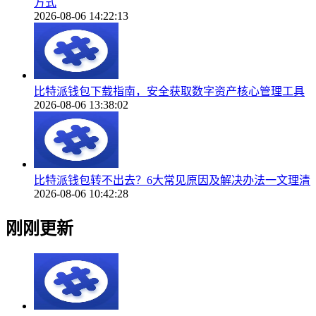
方式
2026-08-06 14:22:13
比特派钱包下载指南，安全获取数字资产核心管理工具
2026-08-06 13:38:02
比特派钱包转不出去？6大常见原因及解决办法一文理清
2026-08-06 10:42:28
刚刚更新