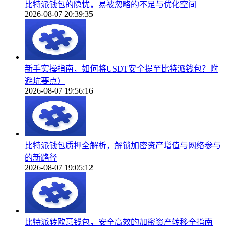
比特派钱包的隐忧，易被忽略的不足与优化空间
2026-08-07 20:39:35
新手实操指南，如何将USDT安全提至比特派钱包？附
避坑要点）
2026-08-07 19:56:16
比特派钱包质押全解析，解锁加密资产增值与网络参与
的新路径
2026-08-07 19:05:12
比特派转欧意钱包，安全高效的加密资产转移全指南