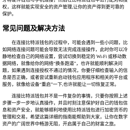
权，这样就能实现安全的资产管理,让你的资产得到更可靠的
保护。
常见问题及解决方法
在连接比特派钱包的过程中，可能会遇到一些小问题，比
如网络连接问题可能会导致无法完成连接操作，此时你可以冷
静地检查自己的网络设置，尝试切换到稳定的 Wi-Fi 或移动数
据网络，就像给你的网络“换条跑道”，也许就能顺利解决问
题，如果遇到连接授权不通过的情况，你要仔细检查输入的信
息是否正确，或者尝试重新启动钱包应用程序和相关的平台或
服务，就像给设备“重启”一下,也许就能让一切恢复正常。
连接比特派钱包并不是一件复杂的事情，只要你按照上述
步骤一步一步地认真操作，并且时刻注意保护好自己的钱包信
息和资产安全，就能够顺利地使用比特派钱包进行加密货币的
管理和交易，希望这篇详细的指南能帮助到大家，让你在数字
资产的广阔世界中畅游无阻，开启属于自己的财富之旅。