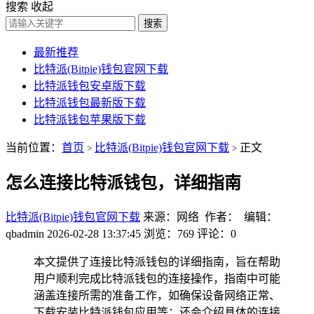
搜索
收起
搜索
最新推荐
比特派(Bitpie)钱包官网下载
比特派钱包安卓版下载
比特派钱包最新版下载
比特派钱包苹果版下载
当前位置：
首页
比特派(Bitpie)钱包官网下载
正文
>
>
怎么连接比特派钱包，详细指南
比特派(Bitpie)钱包官网下载
来源：网络 作者： 编辑：
qbadmin
2026-02-28 13:37:45
浏览：769
评论：0
本文提供了连接比特派钱包的详细指南，旨在帮助
用户顺利完成比特派钱包的连接操作，指南中可能
涵盖连接所需的准备工作，如确保设备网络正常、
下载安装比特派钱包应用等；还会介绍具体的连接