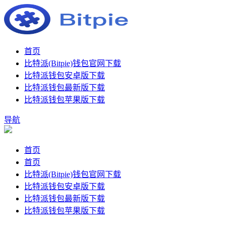
首页
比特派(Bitpie)钱包官网下载
比特派钱包安卓版下载
比特派钱包最新版下载
比特派钱包苹果版下载
导航
首页
首页
比特派(Bitpie)钱包官网下载
比特派钱包安卓版下载
比特派钱包最新版下载
比特派钱包苹果版下载