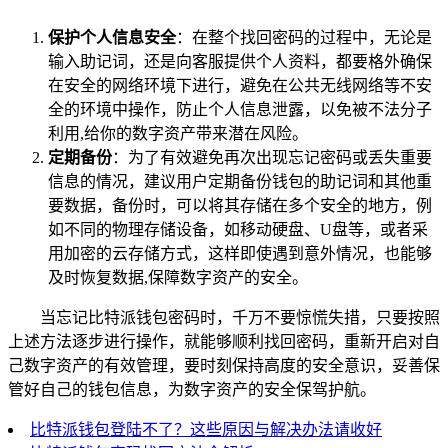
保护个人信息安全
：在整个找回密码的过程中，无论是
输入助记词，还是向客服提供个人资料，都要格外确保
在安全的网络环境下进行，避免在公共无线网络等不安
全的环境中操作，防止个人信息泄露，以免被不法分子
利用,给你的数字资产带来潜在风险。
定期备份
：为了有效避免再次出现忘记密码或丢失重要
信息的情况，建议用户定期备份钱包的助记词和其他重
要数据，备份时，可以将其存储在多个安全的地方，例
如不同的物理存储设备，如移动硬盘、U盘等，或者采
用加密的云存储方式，这样即使遇到意外情况，也能够
及时恢复数据,保障数字资产的安全。
当忘记比特派钱包密码时，千万不要惊慌失措，只要按照
上述方法逐步进行操作，就能够顺利找回密码，重新开启对自
己数字资产的有效管理，要时刻保持高度的安全意识，妥善保
管好自己的钱包信息，为数字资产的安全保驾护航。
比特派钱包登陆不了？这些原因与解决办法请收好