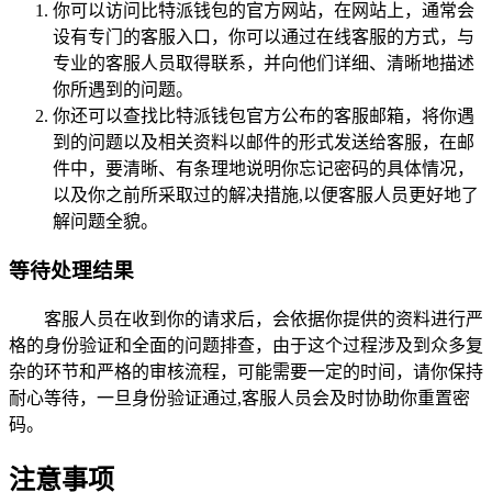
你可以访问比特派钱包的官方网站，在网站上，通常会
设有专门的客服入口，你可以通过在线客服的方式，与
专业的客服人员取得联系，并向他们详细、清晰地描述
你所遇到的问题。
你还可以查找比特派钱包官方公布的客服邮箱，将你遇
到的问题以及相关资料以邮件的形式发送给客服，在邮
件中，要清晰、有条理地说明你忘记密码的具体情况，
以及你之前所采取过的解决措施,以便客服人员更好地了
解问题全貌。
等待处理结果
客服人员在收到你的请求后，会依据你提供的资料进行严
格的身份验证和全面的问题排查，由于这个过程涉及到众多复
杂的环节和严格的审核流程，可能需要一定的时间，请你保持
耐心等待，一旦身份验证通过,客服人员会及时协助你重置密
码。
注意事项