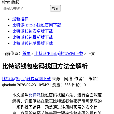
搜索
收起
搜索
最新推荐
比特派(Bitpie)钱包官网下载
比特派钱包安卓版下载
比特派钱包最新版下载
比特派钱包苹果版下载
当前位置：
首页
比特派(Bitpie)钱包官网下载
正文
>
>
比特派钱包密码找回方法全解析
比特派(Bitpie)钱包官网下载
来源：网络 作者： 编辑：
qbadmin
2026-02-23 10:54:21
浏览：555
评论：0
本文聚焦
比特派
钱包密码找回方法，进行全面深度
解析，详细阐述在遗忘比特派钱包密码后可采取的
一系列找回途径，涵盖通过注册时预留的安全信
息、身份验证环节等关键步骤来恢复密码的操作流