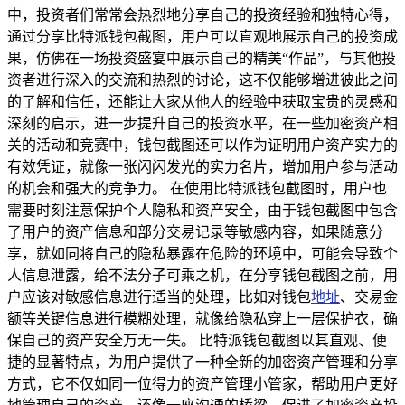
中，投资者们常常会热烈地分享自己的投资经验和独特心得，
通过分享比特派钱包截图，用户可以直观地展示自己的投资成
果，仿佛在一场投资盛宴中展示自己的精美“作品”，与其他投
资者进行深入的交流和热烈的讨论，这不仅能够增进彼此之间
的了解和信任，还能让大家从他人的经验中获取宝贵的灵感和
深刻的启示，进一步提升自己的投资水平，在一些加密资产相
关的活动和竞赛中，钱包截图还可以作为证明用户资产实力的
有效凭证，就像一张闪闪发光的实力名片，增加用户参与活动
的机会和强大的竞争力。 在使用比特派钱包截图时，用户也
需要时刻注意保护个人隐私和资产安全，由于钱包截图中包含
了用户的资产信息和部分交易记录等敏感内容，如果随意分
享，就如同将自己的隐私暴露在危险的环境中，可能会导致个
人信息泄露，给不法分子可乘之机，在分享钱包截图之前，用
户应该对敏感信息进行适当的处理，比如对钱包
地址
、交易金
额等关键信息进行模糊处理，就像给隐私穿上一层保护衣，确
保自己的资产安全万无一失。 比特派钱包截图以其直观、便
捷的显著特点，为用户提供了一种全新的加密资产管理和分享
方式，它不仅如同一位得力的资产管理小管家，帮助用户更好