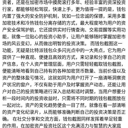
资者，还是在加密市场中摸爬滚打多年、经验丰富的资深投资
行家，都能够轻松驾驭，快速上手，更为值得一提的是，钱包
内置了强大的安全防护机制，犹如一位忠诚的保镖，采用多重
加密技术和冷热钱包分离存储的方式，最大程度地为用户的资
产安全保驾护航，它还提供实时行情查询、交易提醒等实用功
能，就像一位贴心的投资小助手，让用户能够随时掌握加密市
场的风云变幻，从而做出明智的投资决策。 而钱包截图这一
功能，无疑是比特派钱包众多闪光点中的一大亮点，它为用户
提供了一种直观、便捷且高效的方式，来记录和分享自己的资
产信息，在个人资产管理层面，用户只需轻轻截取钱包截图，
便能清晰地看到自己持有的各种加密货币数量、当前价值以及
资产的整体盈亏情况，这就如同为用户打开了一扇清晰洞察资
产状况的窗户，不仅有助于用户及时掌握资产动态，还能让用
户对自己的投资策略进行深入总结和适时调整，当用户想要分
析一段时间内的投资收益时，只需将不同时期的钱包截图放在
一起对比，资产的变化趋势便会一目了然，就像在看一部清晰
的资产变化纪录片，从而能够准确判断自己的投资决策是否正
确。 在社交分享和交流方面，钱包截图同样发挥着举足轻重
的作用，在加密资产投资社区这个充满活力与智慧的大家庭