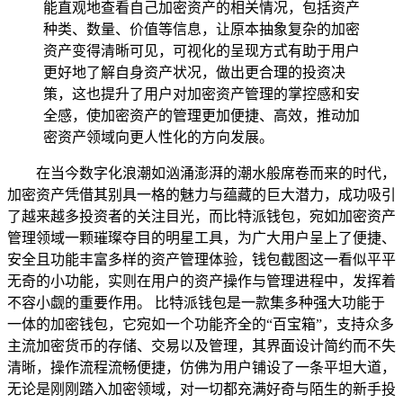
能直观地查看自己加密资产的相关情况，包括资产
种类、数量、价值等信息，让原本抽象复杂的加密
资产变得清晰可见，可视化的呈现方式有助于用户
更好地了解自身资产状况，做出更合理的投资决
策，这也提升了用户对加密资产管理的掌控感和安
全感，使加密资产的管理更加便捷、高效，推动加
密资产领域向更人性化的方向发展。
在当今数字化浪潮如汹涌澎湃的潮水般席卷而来的时代，
加密资产凭借其别具一格的魅力与蕴藏的巨大潜力，成功吸引
了越来越多投资者的关注目光，而比特派钱包，宛如加密资产
管理领域一颗璀璨夺目的明星工具，为广大用户呈上了便捷、
安全且功能丰富多样的资产管理体验，钱包截图这一看似平平
无奇的小功能，实则在用户的资产操作与管理进程中，发挥着
不容小觑的重要作用。 比特派钱包是一款集多种强大功能于
一体的加密钱包，它宛如一个功能齐全的“百宝箱”，支持众多
主流加密货币的存储、交易以及管理，其界面设计简约而不失
清晰，操作流程流畅便捷，仿佛为用户铺设了一条平坦大道，
无论是刚刚踏入加密领域，对一切都充满好奇与陌生的新手投