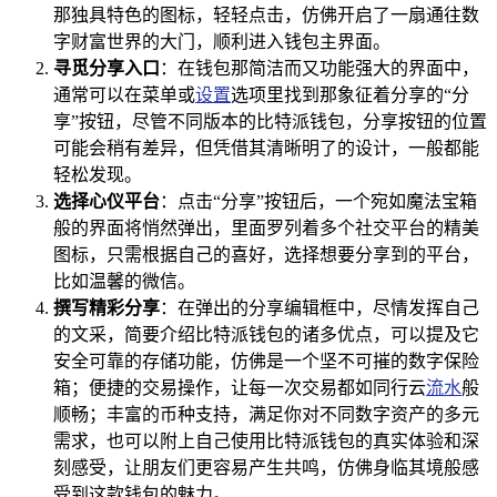
那独具特色的图标，轻轻点击，仿佛开启了一扇通往数
字财富世界的大门，顺利进入钱包主界面。
寻觅分享入口
：在钱包那简洁而又功能强大的界面中，
通常可以在菜单或
设置
选项里找到那象征着分享的“分
享”按钮，尽管不同版本的比特派钱包，分享按钮的位置
可能会稍有差异，但凭借其清晰明了的设计，一般都能
轻松发现。
选择心仪平台
：点击“分享”按钮后，一个宛如魔法宝箱
般的界面将悄然弹出，里面罗列着多个社交平台的精美
图标，只需根据自己的喜好，选择想要分享到的平台，
比如温馨的微信。
撰写精彩分享
：在弹出的分享编辑框中，尽情发挥自己
的文采，简要介绍比特派钱包的诸多优点，可以提及它
安全可靠的存储功能，仿佛是一个坚不可摧的数字保险
箱；便捷的交易操作，让每一次交易都如同行云
流水
般
顺畅；丰富的币种支持，满足你对不同数字资产的多元
需求，也可以附上自己使用比特派钱包的真实体验和深
刻感受，让朋友们更容易产生共鸣，仿佛身临其境般感
受到这款钱包的魅力。