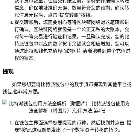
数字货币数量，在提交转账之前，请务必仔细确认转账
信息，确保地址准确无误，数量符合您的预期，确认转
账信息无误后，点击“提交转账”按钮。
提交转账后，您需要耐心等待区块链网络对这笔转账进
行确认，区块链网络就像是一个公正无私的大账本，会
对每一笔交易进行验证和记录，一旦确认完成，您的比
特派钱包中对应的数字货币余额就会相应增加，您可以
通过比特派钱包充值界面的图片,清晰地看到整个充值过
程的状态。
提现
如果您想要将比特派钱包中的数字货币提现到其他平台或
钱包,也非常方便。
在钱包主界面选择您要提现的币种，然后找到并点击“提
现”按钮,这就像是发出了一个数字资产转移的指令。