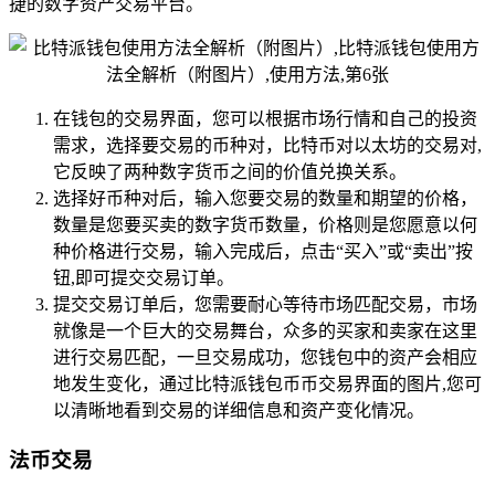
捷的数字资产交易平台。
在钱包的交易界面，您可以根据市场行情和自己的投资
需求，选择要交易的币种对，比特币对以太坊的交易对,
它反映了两种数字货币之间的价值兑换关系。
选择好币种对后，输入您要交易的数量和期望的价格，
数量是您要买卖的数字货币数量，价格则是您愿意以何
种价格进行交易，输入完成后，点击“买入”或“卖出”按
钮,即可提交交易订单。
提交交易订单后，您需要耐心等待市场匹配交易，市场
就像是一个巨大的交易舞台，众多的买家和卖家在这里
进行交易匹配，一旦交易成功，您钱包中的资产会相应
地发生变化，通过比特派钱包币币交易界面的图片,您可
以清晰地看到交易的详细信息和资产变化情况。
法币交易