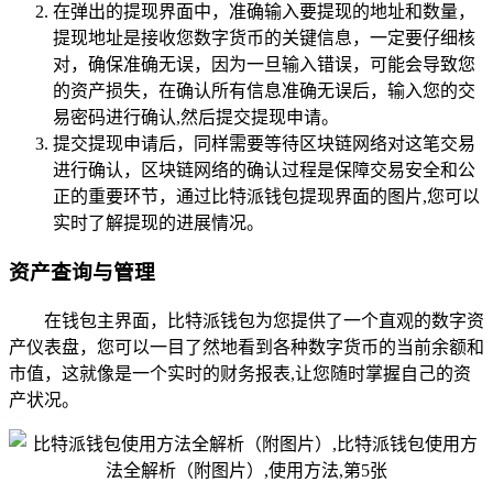
在弹出的提现界面中，准确输入要提现的地址和数量，
提现地址是接收您数字货币的关键信息，一定要仔细核
对，确保准确无误，因为一旦输入错误，可能会导致您
的资产损失，在确认所有信息准确无误后，输入您的交
易密码进行确认,然后提交提现申请。
提交提现申请后，同样需要等待区块链网络对这笔交易
进行确认，区块链网络的确认过程是保障交易安全和公
正的重要环节，通过比特派钱包提现界面的图片,您可以
实时了解提现的进展情况。
资产查询与管理
在钱包主界面，比特派钱包为您提供了一个直观的数字资
产仪表盘，您可以一目了然地看到各种数字货币的当前余额和
市值，这就像是一个实时的财务报表,让您随时掌握自己的资
产状况。