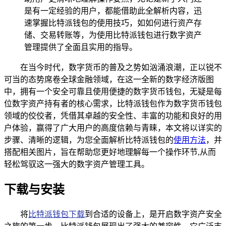
是有一定经验的用户，都能借助此全解析内容，迅
速掌握比特派钱包的使用技巧，如如何进行资产存
储、交易转账等，为使用比特派钱包进行数字资产
管理提供了全面且实用的指导。
在当今时代，数字货币的普及之势如汹涌浪潮，正以锐不
可当的态势席卷全球金融领域，在这一全新的数字经济版图
中，拥有一个安全可靠且使用便捷的数字货币钱包，无疑是每
位数字资产持有者的核心需求，比特派钱包作为数字货币钱包
领域的佼佼者，凭借其卓越的安全性、丰富的功能和良好的用
户体验，赢得了广大用户的高度信赖与青睐，本文将以详实的
步骤、清晰的逻辑，为您全面解析比特派钱包的
使用方法
，并
搭配相关图片，旨在帮助您更好地理解每一个操作环节,从而
轻松驾驭这一强大的数字资产管理工具。
下载与安装
将
比特派钱包下载
到合适的设备上，是开启数字资产安全