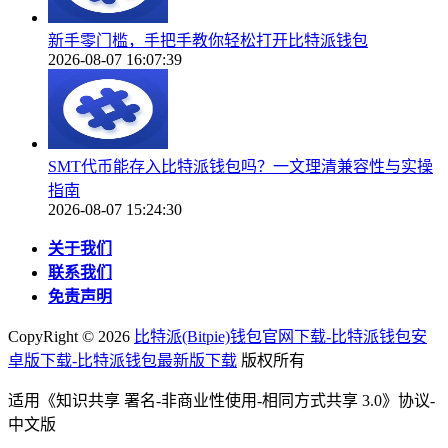
新手零门槛，手把手教你轻松打开比特派钱包
2026-08-07 16:07:39
SMT代币能存入比特派钱包吗？一文理清兼容性与实操
指南
2026-08-07 15:24:30
关于我们
联系我们
免责声明
CopyRight ©
2026
比特派(Bitpie)钱包官网下载-比特派钱包安
卓版下载-比特派钱包最新版下载
版权所有
适用《知识共享 署名-非商业性使用-相同方式共享 3.0》协议-
中文版