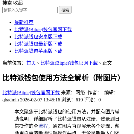
搜索
收起
搜索
最新推荐
比特派(Bitpie)钱包官网下载
比特派钱包安卓版下载
比特派钱包最新版下载
比特派钱包苹果版下载
当前位置：
首页
比特派(Bitpie)钱包官网下载
正文
>
>
比特派钱包使用方法全解析（附图片）
比特派(Bitpie)钱包官网下载
来源：网络 作者： 编辑：
qbadmin
2026-02-07 13:45:16
浏览：619
评论：0
本文聚焦于比特派钱包的使用方法，并配有图片辅
助说明，详细解析了比特派钱包从注册、登录到日
常操作的全
流程
，通过图片直观展示各个步骤，帮
助用户更清晰地理解操作要点，无论是新手入门还