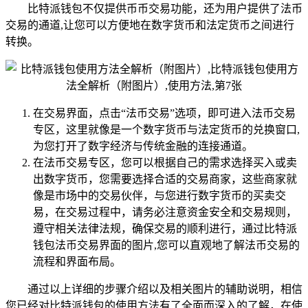
比特派钱包不仅提供币币交易功能，还为用户提供了法币
交易的通道,让您可以方便地在数字货币和法定货币之间进行
转换。
在交易界面，点击“法币交易”选项，即可进入法币交易
专区，这里就像是一个数字货币与法定货币的兑换窗口,
为您打开了数字经济与传统金融的连接通道。
在法币交易专区，您可以根据自己的需求选择买入或卖
出数字货币，您需要选择合适的交易商家，这些商家就
像是市场中的交易伙伴，与您进行数字货币的买卖交
易，在交易过程中，请务必注意资金安全和交易规则，
遵守相关法律法规，确保交易的顺利进行，通过比特派
钱包法币交易界面的图片,您可以直观地了解法币交易的
流程和界面布局。
通过以上详细的步骤介绍以及相关图片的辅助说明，相信
您已经对比特派钱包的使用方法有了全面而深入的了解，在使