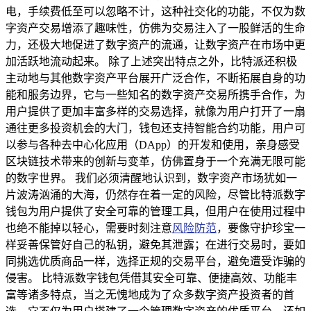
电，手续费低至可以忽略不计，这种社交化的功能，不仅为数
字资产交易增添了趣味性，仿佛为交易注入了一股鲜活的生命
力，还极大地促进了数字资产的流通，让数字资产在市场中更
加活跃地流动起来。 除了上述突出特点之外，比特派还积极
主动地与其他数字资产平台展开广泛合作，不断拓展自身的功
能和服务边界，它与一些知名的数字资产交易所携手合作，为
用户提供了更加丰富多样的交易选择，就像为用户打开了一扇
通往更多投资机会的大门，钱包还支持智能合约功能，用户可
以参与各种去中心化应用（DApp）的开发和使用，亲身感受
区块链技术带来的创新与变革，仿佛置身于一个充满无限可能
的数字世界。 我们必须清醒地认识到，数字资产市场犹如一
片波涛汹涌的大海，仍然存在着一定的风险，尽管比特派数字
钱包为用户提供了安全可靠的管理工具，但用户在使用过程中
也绝不能掉以轻心，需要时刻注意
风险防范
，要像守护珍宝一
样妥善保管好自己的私钥，避免其泄露；在进行交易时，要如
同挑选优质商品一样，选择正规的交易平台，避免遭受诈骗的
侵害。 比特派数字钱包凭借其安全可靠、便捷高效、功能丰
富等诸多特点，当之无愧地成为了众多数字资产投资者的首