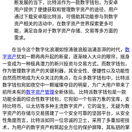
断发展的当下，比特派作为一款数字钱包，为安卓
用户提供了便捷获取和管理数字资产的途径，用户
通过下载安卓版比特派，可借助其功能参与到数字
资产相关的活动中，在数字资产世界探索更多可
能，满足自身对于数字资产存储、交易等多方面的
需求。
在当今这个数字化浪潮如惊涛骇浪般汹涌澎湃的时代，
数
字资产
犹如一颗冉冉升起的新星，逐渐映入大众的眼帘，摇身
一变成为一种极具潜力的新兴投资与交易方式，而数字钱包，
作为管理数字资产的关键利器，其安全性、便捷性以及功能性
自然而然地成为大众关注的焦点，在众多数字钱包中，比特派
数字钱包宛如夜空中一颗璀璨夺目的明星，为广大用户带来了
前所未有的
数字资产管理
全新体验。 比特派数字钱包是一款
功能全面的综合性数字钱包，它宛如一个包容万象的宝库，支
持比特币、以太坊等多种主流数字资产，它的诞生，无疑为数
字资产的存储与交易搭建了一个安全可靠的坚固平台，从安全
性角度而言，比特派如同一位忠诚的卫士，采用了多重加密技
术，为用户的数字资产构筑起全方位的保护屏障，其私钥的掌