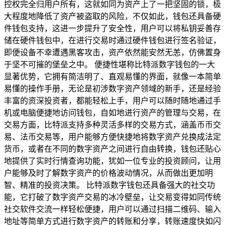
控权完全归用户所有，这就如同为资产上了一把坚固的锁，极
大程度地降低了资产被盗取的风险，不仅如此，钱包还具备硬
件钱包支持，这进一步提升了安全性，用户可以将私钥妥善存
储在硬件钱包中，在进行交易时通过硬件钱包进行签名验证，
即便设备不幸遭遇黑客攻击，资产依然能安然无恙，仿佛置身
于坚不可摧的堡垒之中。 便捷性堪称比特派数字钱包的一大
显著优势，它拥有简洁明了、直观易懂的界面，就像一本简单
易懂的操作手册，无论是初涉数字资产领域的新手，还是经验
丰富的资深投资者，都能轻松上手，用户可以随时随地通过手
机或电脑便捷地访问钱包，自如地进行资产的管理与交易，在
交易方面，比特派支持多种灵活多样的交易方式，涵盖币币交
易、法币交易等，用户能够方便快捷地将数字资产兑换成法定
货币，或者在不同的数字资产之间进行自由转换，钱包还贴心
地提供了实时行情查询功能，犹如一位专业的投资顾问，让用
户能够及时了解数字资产的价格波动情况，从而做出更加明
智、精准的投资决策。 比特派数字钱包还具备强大的社交功
能，它打破了数字资产交易的冰冷壁垒，让交易变得如同传统
社交软件交流一样轻松便捷，用户可以通过扫描二维码、输入
地址等简单方式进行数字资产的转账和分享，转账速度快如闪