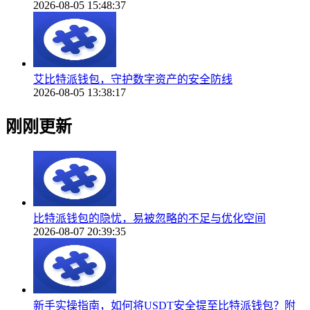
2026-08-05 15:48:37
艾比特派钱包，守护数字资产的安全防线
2026-08-05 13:38:17
刚刚更新
比特派钱包的隐忧，易被忽略的不足与优化空间
2026-08-07 20:39:35
新手实操指南，如何将USDT安全提至比特派钱包？附