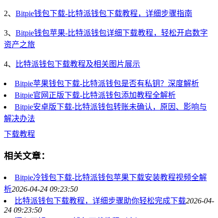
2、
Bitpie钱包下载-比特派钱包下载教程，详细步骤指南
3、
Bitpie钱包苹果-比特派钱包详细下载教程，轻松开启数字
资产之旅
4、
比特派钱包下载教程及相关图片展示
Bitpie苹果钱包下载-比特派钱包是否有私钥？深度解析
Bitpie官网正版下载-比特派钱包添加教程全解析
Bitpie安卓版下载-比特派钱包转账未确认，原因、影响与
解决办法
下载教程
相关文章：
Bitpie冷钱包下载-比特派钱包苹果下载安装教程视频全解
析
2026-04-24 09:23:50
比特派钱包下载教程，详细步骤助你轻松完成下载
2026-04-
24 09:23:50