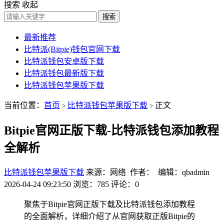
搜索
收起
搜索
最新推荐
比特派(Bitpie)钱包官网下载
比特派钱包安卓版下载
比特派钱包最新版下载
比特派钱包苹果版下载
当前位置：
首页
比特派钱包苹果版下载
正文
>
>
Bitpie官网正版下载-比特派钱包添加教程
全解析
比特派钱包苹果版下载
来源：网络 作者： 编辑：qbadmin
2026-04-24 09:23:50
浏览：785
评论：0
聚焦于Bitpie官网正版下载及比特派钱包添加教程
的全面解析，详细介绍了从官网获取正版Bitpie的