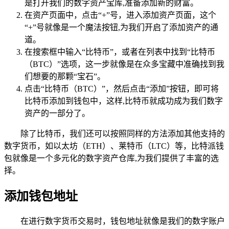
是打开我们的数字资产宝库,准备添加新的财富。
在资产页面中，点击“+”号，进入添加资产页面，这个
“+”号就像是一个魔法按钮,为我们开启了添加资产的通
道。
在搜索框中输入“比特币”，或者在列表中找到“比特币
（BTC）”选项，这一步就像是在众多宝藏中准确找到我
们想要的那颗“宝石”。
点击“比特币（BTC）”，然后点击“添加”按钮，即可将
比特币添加到钱包中，这样,比特币就成功成为我们数字
资产的一部分了。
除了比特币，我们还可以按照同样的方法添加其他支持的
数字货币，如以太坊（ETH）、莱特币（LTC）等，比特派钱
包就像是一个多元化的数字资产仓库,为我们提供了丰富的选
择。
添加钱包地址
在进行数字货币交易时，钱包地址就像是我们的数字账户