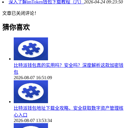
深入了解imToken钱包下载教程（六）
2026-04-24 09:23:50
文章已关闭评论！
猜你喜欢
比特派钱包真的实用吗？安全吗？深度解析这款加密钱
包
2026-08-07 16:51:09
比特派钱包地址下载全攻略，安全获取数字资产管理核
心入口
2026-08-07 13:53:34