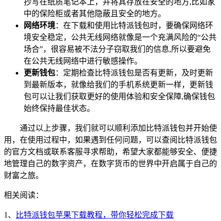
抄写在纸质笔记本上，并将其存放在安全的地方,比如家
中的保险柜或者其他隐蔽且安全的地方。
网络环境
：在下载和使用比特派钱包时，要确保网络环
境安全稳定，公共无线网络就像是一个充满风险的“公共
场合”，很容易被不法分子窃取我们的信息,所以要避免
在公共无线网络中进行敏感操作。
更新钱包
：定期检查比特派钱包是否有更新，及时更新
到最新版本，就像给我们的手机系统更新一样，更新钱
包可以让我们获取更好的使用体验和安全保障,确保钱包
始终保持最佳状态。
通过以上步骤，我们就可以顺利添加比特派钱包并开始使
用，在使用过程中，如果遇到任何问题，可以查阅比特派钱包
的官方文档或联系客服寻求帮助，希望大家都能够安全、便捷
地管理自己的数字资产，在数字货币的世界中开启属于自己的
财富之旅。
相关阅读：
1、
比特派钱包苹果下载教程，带你轻松完成下载