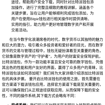
途径，帮助用户安全下载，同时针对比特派钱包添
加操作，进行了完整且细致的教程讲解，涵盖各个
关键步骤，旨在让用户能够顺利完成钱包添加，为
用户在使用Bitpie钱包进行相关操作时提供清晰、
实用的指引，助力用户更好地管理数字资产和开展
交易活动。
在当今数字化浪潮席卷的时代，数字货币以其独特的魅力
和巨大的潜力，吸引着众多投资者和爱好者的目光，而在数字
货币的交易与管理过程中，钱包无疑扮演着至关重要的角色，
它就像是数字资产的“守护者”，为用户的财富安全保驾护航，
比特派钱包，作为一款功能丰富且安全可靠的数字钱包，凭借
其出色的性能和用户友好的界面，赢得了众多用户的青睐，比
特派钱包该如何添加呢？我们将为大家详细介绍添加比特派钱
包的具体步骤。 要开启比特派钱包的使用之旅，首先需要在
官方渠道下载该钱包应用，选择官方渠道下载是至关重要的，
这可以确保我们从正规途径获取应用，从而保障下载的安全
性，不同的操作系统,其下载方式会略有不同：