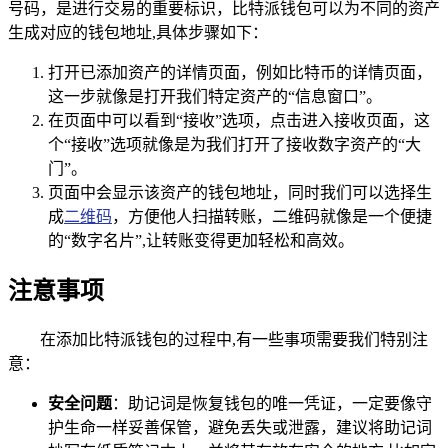
号码，是进行交易的重要标识，比特派钱包可以为不同的资产
生成对应的钱包地址,具体步骤如下：
打开已添加资产的详情页面，例如比特币的详情页面，
这一步就像是打开我们特定资产的“信息窗口”。
在页面中可以看到“接收”选项，点击进入接收页面，这
个“接收”选项就像是为我们打开了接收数字资产的“大
门”。
页面中会显示该资产的钱包地址，同时我们可以选择生
成
二维码
，方便他人扫描转账，二维码就像是一个便捷
的“数字名片”,让转账变得更加轻松和高效。
注意事项
在添加比特派钱包的过程中,有一些事项需要我们特别注
意：
安全问题
：助记词是恢复钱包的唯一凭证，一定要像守
护生命一样妥善保管，避免丢失或泄露，建议将助记词